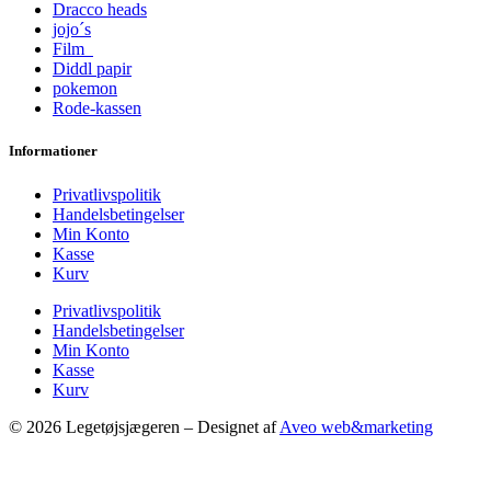
Dracco heads
jojo´s
Film
Diddl papir
pokemon
Rode-kassen
Informationer
Privatlivspolitik
Handelsbetingelser
Min Konto
Kasse
Kurv
Privatlivspolitik
Handelsbetingelser
Min Konto
Kasse
Kurv
© 2026 Legetøjsjægeren – Designet af
Aveo web&marketing