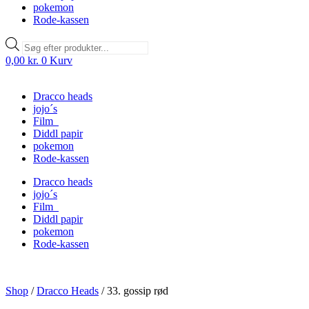
pokemon
Rode-kassen
Products
search
0,00
kr.
0
Kurv
Dracco heads
jojo´s
Film
Diddl papir
pokemon
Rode-kassen
Dracco heads
jojo´s
Film
Diddl papir
pokemon
Rode-kassen
Shop
/
Dracco Heads
/
33. gossip rød