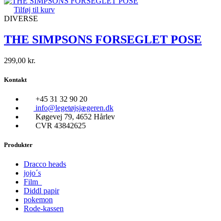
Tilføj til kurv
DIVERSE
THE SIMPSONS FORSEGLET POSE
299,00
kr.
Kontakt
+45 31 32 90 20
info@legetøjsjægeren.dk
Køgevej 79, 4652 Hårlev
CVR 43842625
Produkter
Dracco heads
jojo´s
Film
Diddl papir
pokemon
Rode-kassen