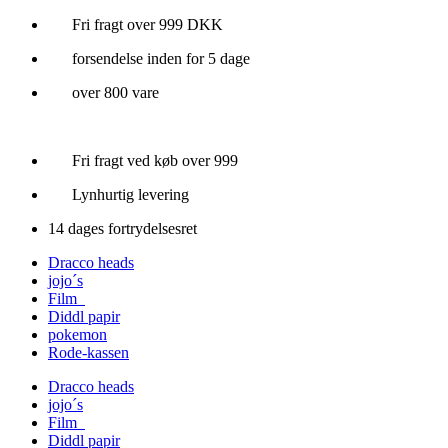
Videre
Fri fragt over 999 DKK
til
forsendelse inden for 5 dage
indhold
over 800 vare
Fri fragt ved køb over 999
Lynhurtig levering
14 dages fortrydelsesret
Dracco heads
jojo´s
Film
Diddl papir
pokemon
Rode-kassen
Dracco heads
jojo´s
Film
Diddl papir