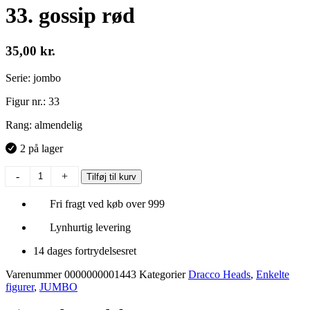
33. gossip rød
35,00
kr.
Serie: jombo
Figur nr.: 33
Rang: almendelig
2 på lager
33.
-
+
Tilføj til kurv
gossip
rød
Fri fragt ved køb over 999
antal
Lynhurtig levering
14 dages fortrydelsesret
Varenummer
0000000001443
Kategorier
Dracco Heads
,
Enkelte
figurer
,
JUMBO