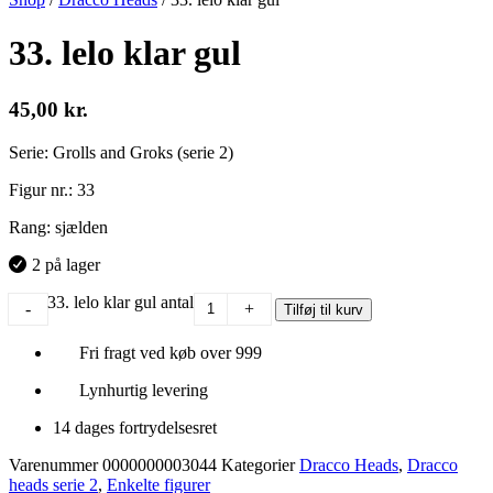
33. lelo klar gul
45,00
kr.
Serie: Grolls and Groks (serie 2)
Figur nr.: 33
Rang: sjælden
2 på lager
33. lelo klar gul antal
-
+
Tilføj til kurv
Fri fragt ved køb over 999
Lynhurtig levering
14 dages fortrydelsesret
Varenummer
0000000003044
Kategorier
Dracco Heads
,
Dracco
heads serie 2
,
Enkelte figurer