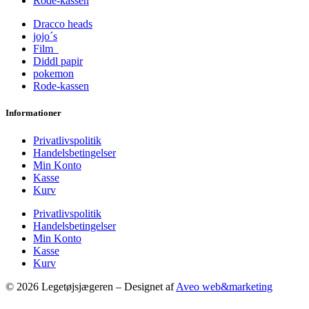
Rode-kassen
Dracco heads
jojo´s
Film
Diddl papir
pokemon
Rode-kassen
Informationer
Privatlivspolitik
Handelsbetingelser
Min Konto
Kasse
Kurv
Privatlivspolitik
Handelsbetingelser
Min Konto
Kasse
Kurv
© 2026 Legetøjsjægeren – Designet af
Aveo web&marketing