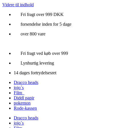
Videre til indhold
Fri fragt over 999 DKK
forsendelse inden for 5 dage
over 800 vare
Fri fragt ved køb over 999
Lynhurtig levering
14 dages fortrydelsesret
Dracco heads
jojo´s
Film
Diddl papir
pokemon
Rode-kassen
Dracco heads
jojo´s