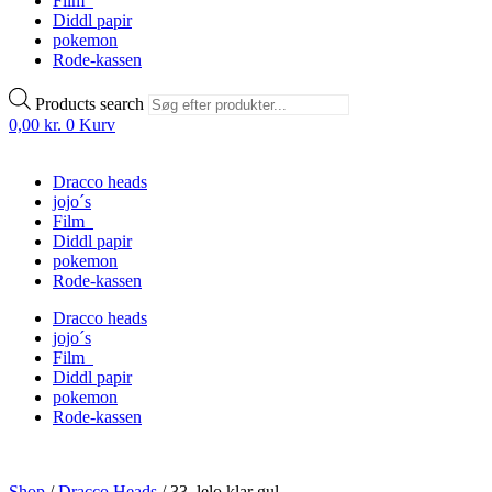
Film
Diddl papir
pokemon
Rode-kassen
Products search
0,00
kr.
0
Kurv
Dracco heads
jojo´s
Film
Diddl papir
pokemon
Rode-kassen
Dracco heads
jojo´s
Film
Diddl papir
pokemon
Rode-kassen
Shop
/
Dracco Heads
/
33. lelo klar gul