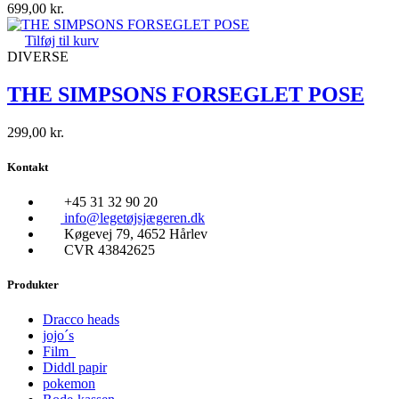
699,00
kr.
Tilføj til kurv
DIVERSE
THE SIMPSONS FORSEGLET POSE
299,00
kr.
Kontakt
+45 31 32 90 20
info@legetøjsjægeren.dk
Køgevej 79, 4652 Hårlev
CVR 43842625
Produkter
Dracco heads
jojo´s
Film
Diddl papir
pokemon