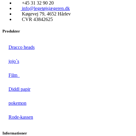
+45 31 32 90 20
info@legetøjsjægeren.dk
Køgevej 79, 4652 Hårlev
CVR 43842625
Produkter
Dracco heads
jojo´s
Film
Diddl papir
pokemon
Rode-kassen
Informationer