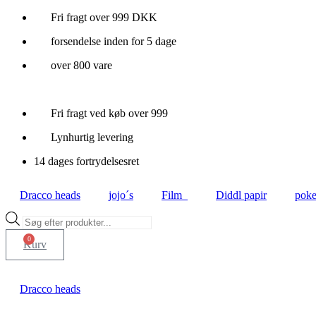
Videre
Fri fragt over 999 DKK
til
forsendelse inden for 5 dage
indhold
over 800 vare
Fri fragt ved køb over 999
Lynhurtig levering
14 dages fortrydelsesret
Dracco heads
jojo´s
Film
Diddl papir
pok
Products
search
0
Kurv
Dracco heads