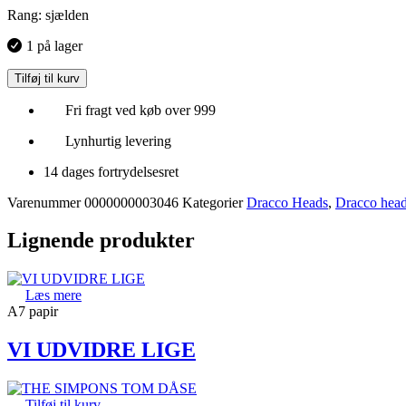
Rang: sjælden
1 på lager
Tilføj til kurv
Fri fragt ved køb over 999
Lynhurtig levering
14 dages fortrydelsesret
Varenummer
0000000003046
Kategorier
Dracco Heads
,
Dracco head
Lignende produkter
Læs mere
A7 papir
VI UDVIDRE LIGE
Tilføj til kurv