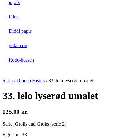
jojo´s
Film
Diddl papir
pokemon
Rode-kassen
Shop
/
Dracco Heads
/
33. lelo lyserød umalet
33. lelo lyserød umalet
125,00
kr.
Serie: Grolls and Groks (serie 2)
Figur nr.: 33