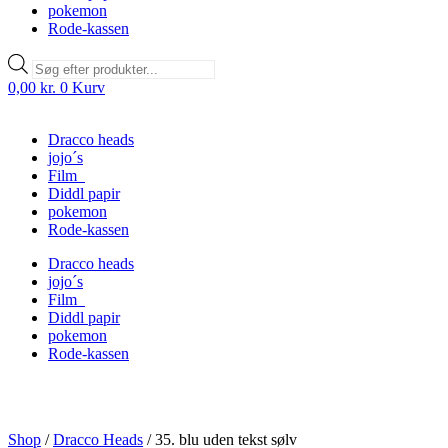
pokemon
Rode-kassen
Products
search
0,00
kr.
0
Kurv
Dracco heads
jojo´s
Film
Diddl papir
pokemon
Rode-kassen
Dracco heads
jojo´s
Film
Diddl papir
pokemon
Rode-kassen
Shop
/
Dracco Heads
/
35. blu uden tekst sølv