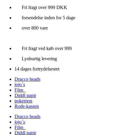
Videre
Fri fragt over 999 DKK
til
forsendelse inden for 5 dage
indhold
over 800 vare
Fri fragt ved køb over 999
Lynhurtig levering
14 dages fortrydelsesret
Dracco heads
jojo´s
Film
Diddl papir
pokemon
Rode-kassen
Dracco heads
jojo´s
Film
Diddl papir