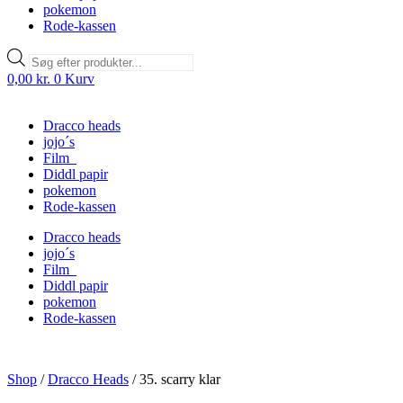
pokemon
Rode-kassen
Products
search
0,00
kr.
0
Kurv
Dracco heads
jojo´s
Film
Diddl papir
pokemon
Rode-kassen
Dracco heads
jojo´s
Film
Diddl papir
pokemon
Rode-kassen
Shop
/
Dracco Heads
/
35. scarry klar