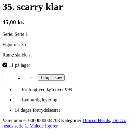
35. scarry klar
45,00
kr.
Serie: Serie 1
Figur nr.: 35
Rang: sjælden
11 på lager
35.
-
+
Tilføj til kurv
scarry
klar
Fri fragt ved køb over 999
antal
Lynhurtig levering
14 dages fortrydelsesret
Varenummer
0000000004703
Kategorier
Dracco Heads
,
Dracco
heads serie 1
,
Malede figurer