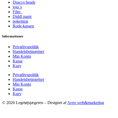
Dracco heads
jojo´s
Film
Diddl papir
pokemon
Rode-kassen
Informationer
Privatlivspolitik
Handelsbetingelser
Min Konto
Kasse
Kurv
Privatlivspolitik
Handelsbetingelser
Min Konto
Kasse
Kurv
© 2026 Legetøjsjægeren – Designet af
Aveo web&marketing