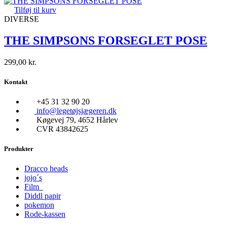
Tilføj til kurv
DIVERSE
THE SIMPSONS FORSEGLET POSE
299,00
kr.
Kontakt
+45 31 32 90 20
info@legetøjsjægeren.dk
Køgevej 79, 4652 Hårlev
CVR 43842625
Produkter
Dracco heads
jojo´s
Film
Diddl papir
pokemon
Rode-kassen