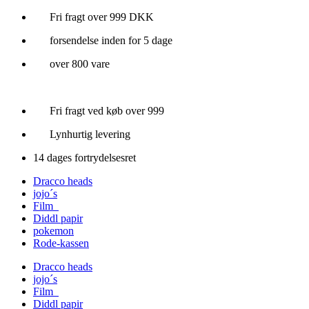
Videre
Fri fragt over 999 DKK
til
forsendelse inden for 5 dage
indhold
over 800 vare
Fri fragt ved køb over 999
Lynhurtig levering
14 dages fortrydelsesret
Dracco heads
jojo´s
Film
Diddl papir
pokemon
Rode-kassen
Dracco heads
jojo´s
Film
Diddl papir