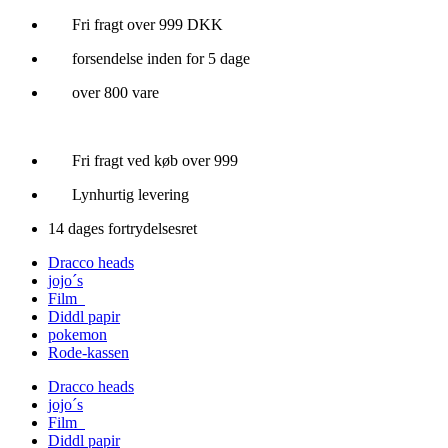
Videre
Fri fragt over 999 DKK
til
forsendelse inden for 5 dage
indhold
over 800 vare
Fri fragt ved køb over 999
Lynhurtig levering
14 dages fortrydelsesret
Dracco heads
jojo´s
Film
Diddl papir
pokemon
Rode-kassen
Dracco heads
jojo´s
Film
Diddl papir