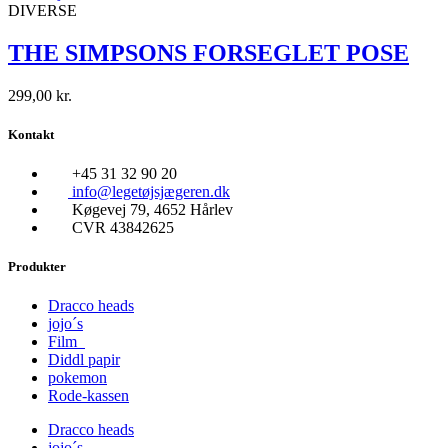
DIVERSE
THE SIMPSONS FORSEGLET POSE
299,00
kr.
Kontakt
+45 31 32 90 20
info@legetøjsjægeren.dk
Køgevej 79, 4652 Hårlev
CVR 43842625
Produkter
Dracco heads
jojo´s
Film
Diddl papir
pokemon
Rode-kassen
Dracco heads
jojo´s