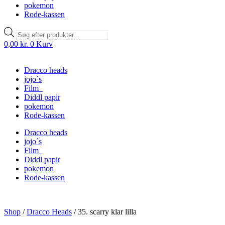
pokemon
Rode-kassen
Products
search
0,00
kr.
0
Kurv
Dracco heads
jojo´s
Film
Diddl papir
pokemon
Rode-kassen
Dracco heads
jojo´s
Film
Diddl papir
pokemon
Rode-kassen
Shop
/
Dracco Heads
/
35. scarry klar lilla