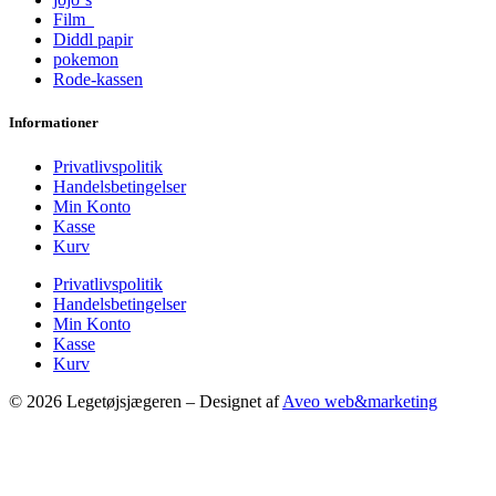
Film
Diddl papir
pokemon
Rode-kassen
Informationer
Privatlivspolitik
Handelsbetingelser
Min Konto
Kasse
Kurv
Privatlivspolitik
Handelsbetingelser
Min Konto
Kasse
Kurv
© 2026 Legetøjsjægeren – Designet af
Aveo web&marketing