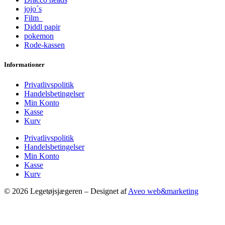
jojo´s
Film
Diddl papir
pokemon
Rode-kassen
Informationer
Privatlivspolitik
Handelsbetingelser
Min Konto
Kasse
Kurv
Privatlivspolitik
Handelsbetingelser
Min Konto
Kasse
Kurv
© 2026 Legetøjsjægeren – Designet af
Aveo web&marketing