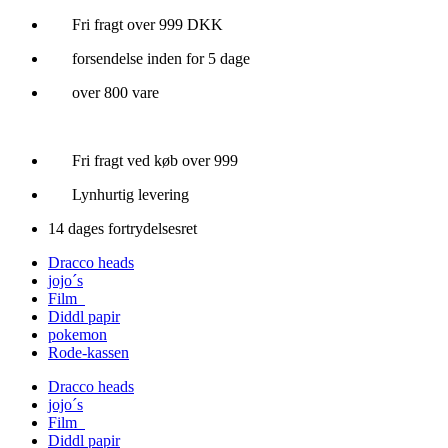
Videre
Fri fragt over 999 DKK
til
forsendelse inden for 5 dage
indhold
over 800 vare
Fri fragt ved køb over 999
Lynhurtig levering
14 dages fortrydelsesret
Dracco heads
jojo´s
Film
Diddl papir
pokemon
Rode-kassen
Dracco heads
jojo´s
Film
Diddl papir