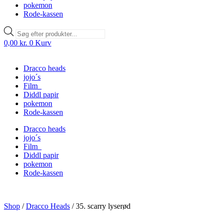
pokemon
Rode-kassen
Products
search
0,00
kr.
0
Kurv
Dracco heads
jojo´s
Film
Diddl papir
pokemon
Rode-kassen
Dracco heads
jojo´s
Film
Diddl papir
pokemon
Rode-kassen
Shop
/
Dracco Heads
/
35. scarry lyserød