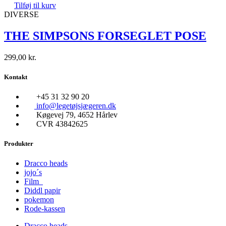
Tilføj til kurv
DIVERSE
THE SIMPSONS FORSEGLET POSE
299,00
kr.
Kontakt
+45 31 32 90 20
info@legetøjsjægeren.dk
Køgevej 79, 4652 Hårlev
CVR 43842625
Produkter
Dracco heads
jojo´s
Film
Diddl papir
pokemon
Rode-kassen
Dracco heads