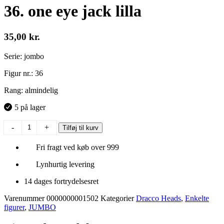
36. one eye jack lilla
35,00
kr.
Serie: jombo
Figur nr.: 36
Rang: almindelig
5 på lager
36.
-
+
Tilføj til kurv
one
eye
Fri fragt ved køb over 999
jack
lilla
Lynhurtig levering
antal
14 dages fortrydelsesret
Varenummer
0000000001502
Kategorier
Dracco Heads
,
Enkelte
figurer
,
JUMBO