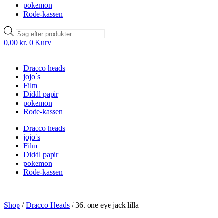
pokemon
Rode-kassen
Products
search
0,00
kr.
0
Kurv
Dracco heads
jojo´s
Film
Diddl papir
pokemon
Rode-kassen
Dracco heads
jojo´s
Film
Diddl papir
pokemon
Rode-kassen
Shop
/
Dracco Heads
/
36. one eye jack lilla