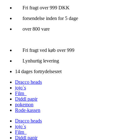
Videre
Fri fragt over 999 DKK
til
forsendelse inden for 5 dage
indhold
over 800 vare
Fri fragt ved køb over 999
Lynhurtig levering
14 dages fortrydelsesret
Dracco heads
jojo´s
Film
Diddl papir
pokemon
Rode-kassen
Dracco heads
jojo´s
Film
Diddl papir