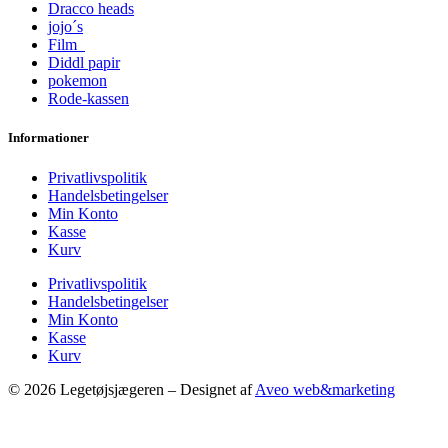
Dracco heads
jojo´s
Film
Diddl papir
pokemon
Rode-kassen
Informationer
Privatlivspolitik
Handelsbetingelser
Min Konto
Kasse
Kurv
Privatlivspolitik
Handelsbetingelser
Min Konto
Kasse
Kurv
© 2026 Legetøjsjægeren – Designet af
Aveo web&marketing