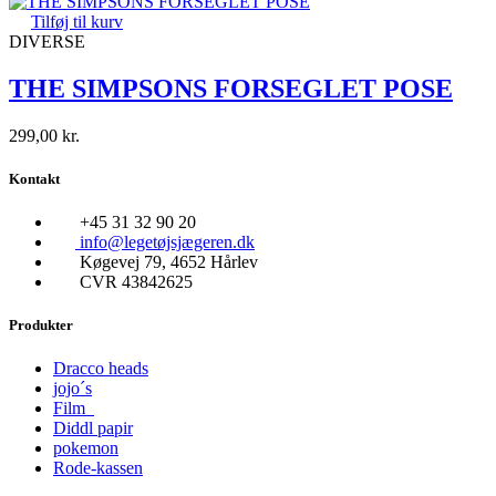
Tilføj til kurv
DIVERSE
THE SIMPSONS FORSEGLET POSE
299,00
kr.
Kontakt
+45 31 32 90 20
info@legetøjsjægeren.dk
Køgevej 79, 4652 Hårlev
CVR 43842625
Produkter
Dracco heads
jojo´s
Film
Diddl papir
pokemon
Rode-kassen