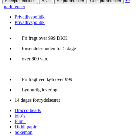
Se
Accepter cookies
Afvis
Se præferencer
Gem præferencer
præferencer
Privatlivspolitik
Privatlivspolitik
Videre
Fri fragt over 999 DKK
til
forsendelse inden for 5 dage
indhold
over 800 vare
Fri fragt ved køb over 999
Lynhurtig levering
14 dages fortrydelsesret
Dracco heads
jojo´s
Film
Diddl papir
pokemon