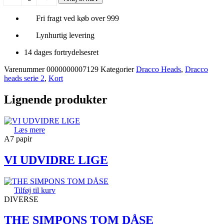
yikes
glimmer
Fri fragt ved køb over 999
med
sølv
Lynhurtig levering
tekst
antal
14 dages fortrydelsesret
Varenummer
0000000007129
Kategorier
Dracco Heads
,
Dracco
heads serie 2
,
Kort
Lignende produkter
Læs mere
A7 papir
VI UDVIDRE LIGE
Tilføj til kurv
DIVERSE
THE SIMPONS TOM DÅSE