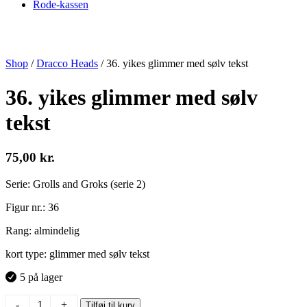
Rode-kassen
Shop
/
Dracco Heads
/
36. yikes glimmer med sølv tekst
36. yikes glimmer med sølv
tekst
75,00
kr.
Serie: Grolls and Groks (serie 2)
Figur nr.: 36
Rang: almindelig
kort type: glimmer med sølv tekst
5 på lager
36.
-
+
Tilføj til kurv