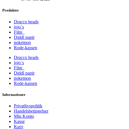
Produkter
Dracco heads
jojo´s
Film
Diddl papir
pokemon
Rode-kassen
Dracco heads
jojo´s
Film
Diddl papir
pokemon
Rode-kassen
Informationer
Privatlivspolitik
Handelsbetingelser
Min Konto
Kasse
Kurv