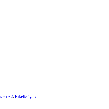
s serie 2
,
Enkelte figurer