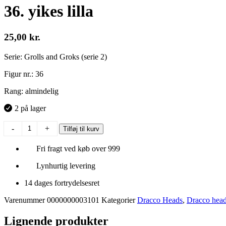
36. yikes lilla
25,00
kr.
Serie: Grolls and Groks (serie 2)
Figur nr.: 36
Rang: almindelig
2 på lager
36.
-
+
Tilføj til kurv
yikes
lilla
Fri fragt ved køb over 999
antal
Lynhurtig levering
14 dages fortrydelsesret
Varenummer
0000000003101
Kategorier
Dracco Heads
,
Dracco head
Lignende produkter