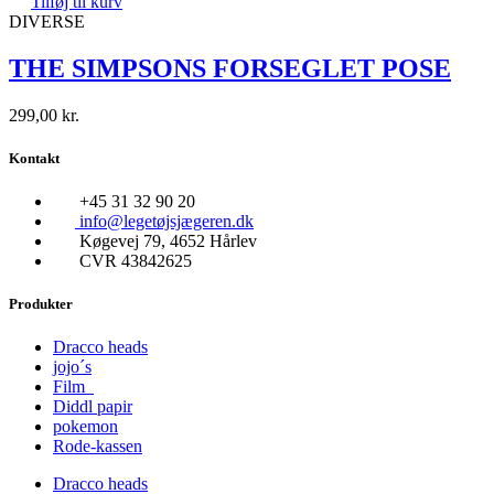
Tilføj til kurv
DIVERSE
THE SIMPSONS FORSEGLET POSE
299,00
kr.
Kontakt
+45 31 32 90 20
info@legetøjsjægeren.dk
Køgevej 79, 4652 Hårlev
CVR 43842625
Produkter
Dracco heads
jojo´s
Film
Diddl papir
pokemon
Rode-kassen
Dracco heads