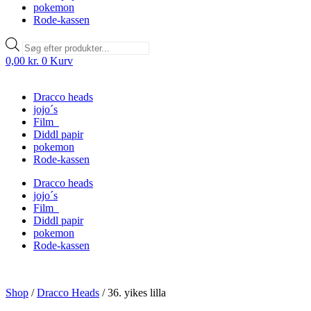
pokemon
Rode-kassen
Products
search
0,00
kr.
0
Kurv
Dracco heads
jojo´s
Film
Diddl papir
pokemon
Rode-kassen
Dracco heads
jojo´s
Film
Diddl papir
pokemon
Rode-kassen
Shop
/
Dracco Heads
/
36. yikes lilla