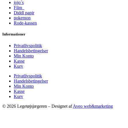
jojo´s
Film
Diddl papir
pokemon
Rode-kassen
Informationer
Privatlivspolitik
Handelsbetingelser
Min Konto
Kasse
Kurv
Privatlivspolitik
Handelsbetingelser
Min Konto
Kasse
Kurv
© 2026 Legetøjsjægeren – Designet af
Aveo web&marketing