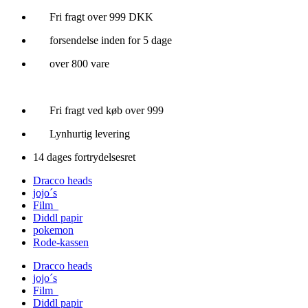
Videre
Fri fragt over 999 DKK
til
forsendelse inden for 5 dage
indhold
over 800 vare
Fri fragt ved køb over 999
Lynhurtig levering
14 dages fortrydelsesret
Dracco heads
jojo´s
Film
Diddl papir
pokemon
Rode-kassen
Dracco heads
jojo´s
Film
Diddl papir