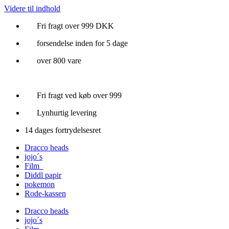
Videre til indhold
Fri fragt over 999 DKK
forsendelse inden for 5 dage
over 800 vare
Fri fragt ved køb over 999
Lynhurtig levering
14 dages fortrydelsesret
Dracco heads
jojo´s
Film
Diddl papir
pokemon
Rode-kassen
Dracco heads
jojo´s