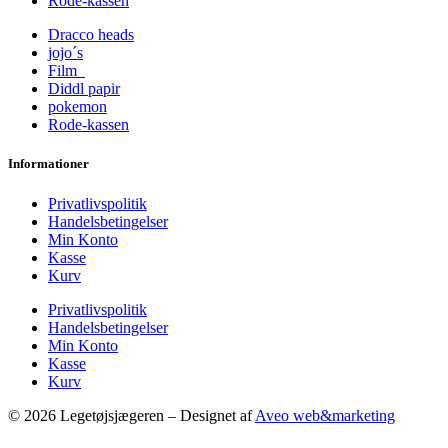
Rode-kassen
Dracco heads
jojo´s
Film
Diddl papir
pokemon
Rode-kassen
Informationer
Privatlivspolitik
Handelsbetingelser
Min Konto
Kasse
Kurv
Privatlivspolitik
Handelsbetingelser
Min Konto
Kasse
Kurv
© 2026 Legetøjsjægeren – Designet af
Aveo web&marketing