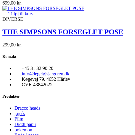
699,00
kr.
Tilføj til kurv
DIVERSE
THE SIMPSONS FORSEGLET POSE
299,00
kr.
Kontakt
+45 31 32 90 20
info@legetøjsjægeren.dk
Køgevej 79, 4652 Hårlev
CVR 43842625
Produkter
Dracco heads
jojo´s
Film
Diddl papir
pokemon