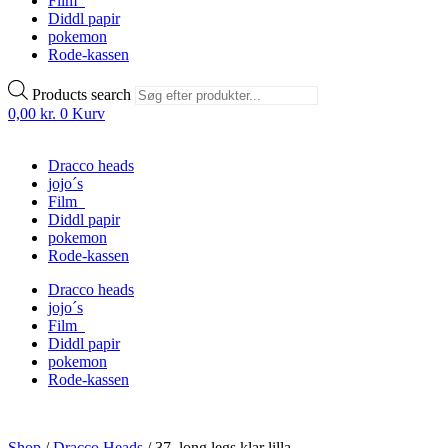
Film
Diddl papir
pokemon
Rode-kassen
Products search
0,00
kr.
0
Kurv
Dracco heads
jojo´s
Film
Diddl papir
pokemon
Rode-kassen
Dracco heads
jojo´s
Film
Diddl papir
pokemon
Rode-kassen
Shop
/
Dracco Heads
/
37. long legs klar lilla