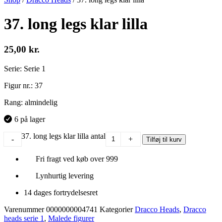
37. long legs klar lilla
25,00
kr.
Serie: Serie 1
Figur nr.: 37
Rang: almindelig
6 på lager
37. long legs klar lilla antal
-
+
Tilføj til kurv
Fri fragt ved køb over 999
Lynhurtig levering
14 dages fortrydelsesret
Varenummer
0000000004741
Kategorier
Dracco Heads
,
Dracco
heads serie 1
,
Malede figurer