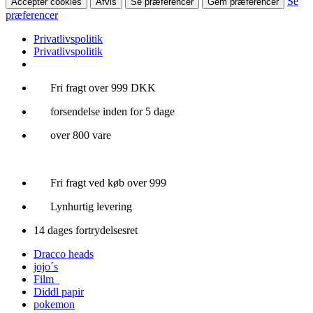
Se
Accepter cookies
Afvis
Se præferencer
Gem præferencer
præferencer
Privatlivspolitik
Privatlivspolitik
Videre
Fri fragt over 999 DKK
til
forsendelse inden for 5 dage
indhold
over 800 vare
Fri fragt ved køb over 999
Lynhurtig levering
14 dages fortrydelsesret
Dracco heads
jojo´s
Film
Diddl papir
pokemon