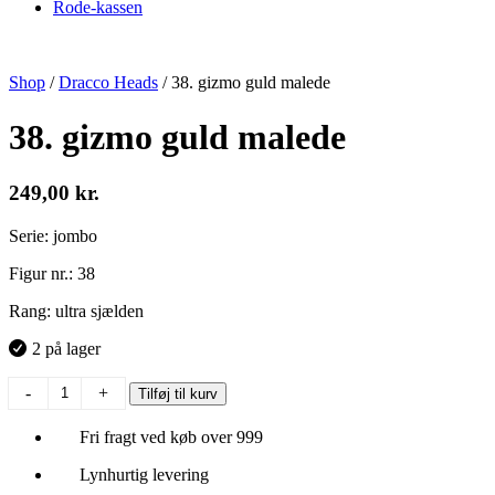
Rode-kassen
Shop
/
Dracco Heads
/
38. gizmo guld malede
38. gizmo guld malede
249,00
kr.
Serie: jombo
Figur nr.: 38
Rang: ultra sjælden
2 på lager
38.
-
+
Tilføj til kurv
gizmo
guld
Fri fragt ved køb over 999
malede
antal
Lynhurtig levering