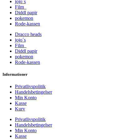
jojo´s
Film
Diddl papir
pokemon
Rode-kassen
Dracco heads
jojo´s
Film
Diddl papir
pokemon
Rode-kassen
Informationer
Privatlivspolitik
Handelsbetingelser
Min Konto
Kasse
Kurv
Privatlivspolitik
Handelsbetingelser
Min Konto
Kasse