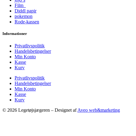
Film
Diddl papir
pokemon
Rode-kassen
Informationer
Privatlivspolitik
Handelsbetingelser
Min Konto
Kasse
Kurv
Privatlivspolitik
Handelsbetingelser
Min Konto
Kasse
Kurv
© 2026 Legetøjsjægeren – Designet af
Aveo web&marketing