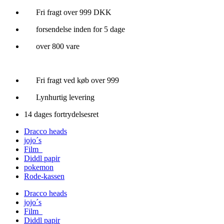
Videre
Fri fragt over 999 DKK
til
forsendelse inden for 5 dage
indhold
over 800 vare
Fri fragt ved køb over 999
Lynhurtig levering
14 dages fortrydelsesret
Dracco heads
jojo´s
Film
Diddl papir
pokemon
Rode-kassen
Dracco heads
jojo´s
Film
Diddl papir