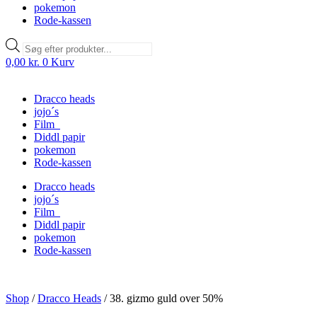
pokemon
Rode-kassen
Products
search
0,00
kr.
0
Kurv
Dracco heads
jojo´s
Film
Diddl papir
pokemon
Rode-kassen
Dracco heads
jojo´s
Film
Diddl papir
pokemon
Rode-kassen
Shop
/
Dracco Heads
/
38. gizmo guld over 50%