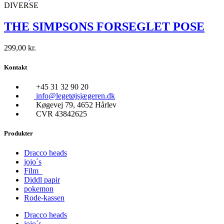
DIVERSE
THE SIMPSONS FORSEGLET POSE
299,00
kr.
Kontakt
+45 31 32 90 20
info@legetøjsjægeren.dk
Køgevej 79, 4652 Hårlev
CVR 43842625
Produkter
Dracco heads
jojo´s
Film
Diddl papir
pokemon
Rode-kassen
Dracco heads
jojo´s