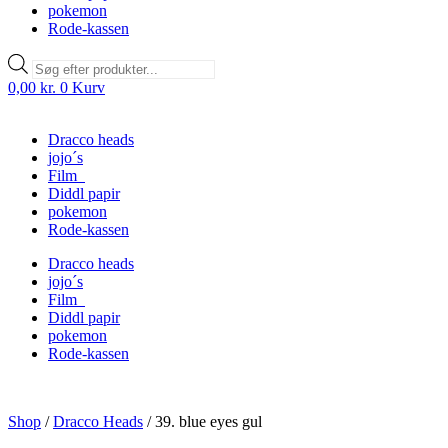
pokemon
Rode-kassen
Products
search
0,00
kr.
0
Kurv
Dracco heads
jojo´s
Film
Diddl papir
pokemon
Rode-kassen
Dracco heads
jojo´s
Film
Diddl papir
pokemon
Rode-kassen
Shop
/
Dracco Heads
/
39. blue eyes gul