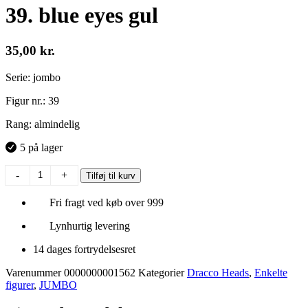
39. blue eyes gul
35,00
kr.
Serie: jombo
Figur nr.: 39
Rang: almindelig
5 på lager
39.
-
+
Tilføj til kurv
blue
eyes
Fri fragt ved køb over 999
gul
antal
Lynhurtig levering
14 dages fortrydelsesret
Varenummer
0000000001562
Kategorier
Dracco Heads
,
Enkelte
figurer
,
JUMBO