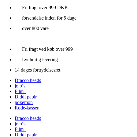
Videre
Fri fragt over 999 DKK
til
forsendelse inden for 5 dage
indhold
over 800 vare
Fri fragt ved køb over 999
Lynhurtig levering
14 dages fortrydelsesret
Dracco heads
jojo´s
Film
Diddl papir
pokemon
Rode-kassen
Dracco heads
jojo´s
Film
Diddl papir