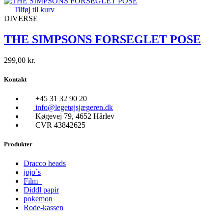
Tilføj til kurv
DIVERSE
THE SIMPSONS FORSEGLET POSE
299,00
kr.
Kontakt
+45 31 32 90 20
info@legetøjsjægeren.dk
Køgevej 79, 4652 Hårlev
CVR 43842625
Produkter
Dracco heads
jojo´s
Film
Diddl papir
pokemon
Rode-kassen