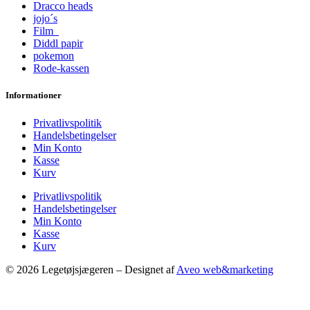
Dracco heads
jojo´s
Film
Diddl papir
pokemon
Rode-kassen
Informationer
Privatlivspolitik
Handelsbetingelser
Min Konto
Kasse
Kurv
Privatlivspolitik
Handelsbetingelser
Min Konto
Kasse
Kurv
© 2026 Legetøjsjægeren – Designet af
Aveo web&marketing