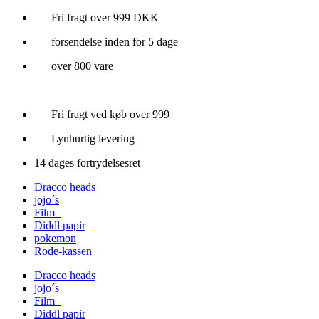
Videre
Fri fragt over 999 DKK
til
forsendelse inden for 5 dage
indhold
over 800 vare
Fri fragt ved køb over 999
Lynhurtig levering
14 dages fortrydelsesret
Dracco heads
jojo´s
Film
Diddl papir
pokemon
Rode-kassen
Dracco heads
jojo´s
Film
Diddl papir