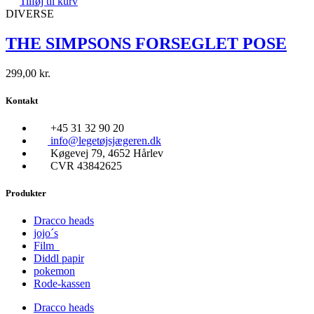
Tilføj til kurv
DIVERSE
THE SIMPSONS FORSEGLET POSE
299,00
kr.
Kontakt
+45 31 32 90 20
info@legetøjsjægeren.dk
Køgevej 79, 4652 Hårlev
CVR 43842625
Produkter
Dracco heads
jojo´s
Film
Diddl papir
pokemon
Rode-kassen
Dracco heads