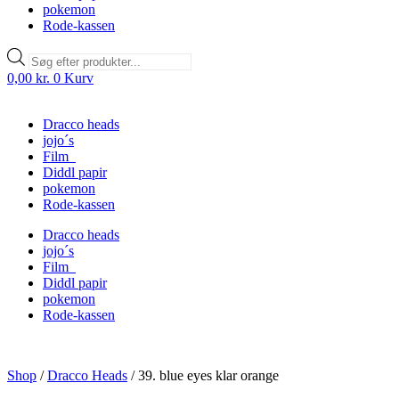
pokemon
Rode-kassen
Products
search
0,00
kr.
0
Kurv
Dracco heads
jojo´s
Film
Diddl papir
pokemon
Rode-kassen
Dracco heads
jojo´s
Film
Diddl papir
pokemon
Rode-kassen
Shop
/
Dracco Heads
/
39. blue eyes klar orange