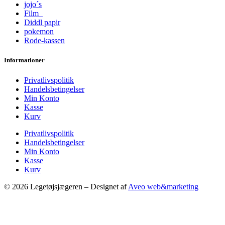
jojo´s
Film
Diddl papir
pokemon
Rode-kassen
Informationer
Privatlivspolitik
Handelsbetingelser
Min Konto
Kasse
Kurv
Privatlivspolitik
Handelsbetingelser
Min Konto
Kasse
Kurv
© 2026 Legetøjsjægeren – Designet af
Aveo web&marketing