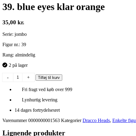
39. blue eyes klar orange
35,00
kr.
Serie: jombo
Figur nr.: 39
Rang: almindelig
2 på lager
39.
-
+
Tilføj til kurv
blue
eyes
Fri fragt ved køb over 999
klar
orange
Lynhurtig levering
antal
14 dages fortrydelsesret
Varenummer
0000000001563
Kategorier
Dracco Heads
,
Enkelte figu
Lignende produkter