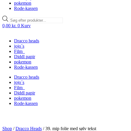
pokemon
Rode-kassen
Products
search
0,00
kr.
0
Kurv
Dracco heads
jojo´s
Film
Diddl papir
pokemon
Rode-kassen
Dracco heads
jojo´s
Film
Diddl papir
pokemon
Rode-kassen
Shop
/
Dracco Heads
/
39. mip folie med sølv tekst