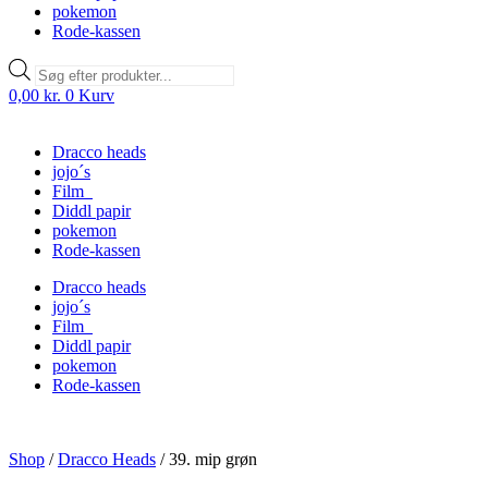
pokemon
Rode-kassen
Products
search
0,00
kr.
0
Kurv
Dracco heads
jojo´s
Film
Diddl papir
pokemon
Rode-kassen
Dracco heads
jojo´s
Film
Diddl papir
pokemon
Rode-kassen
Shop
/
Dracco Heads
/
39. mip grøn