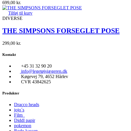
699,00
kr.
Tilføj til kurv
DIVERSE
THE SIMPSONS FORSEGLET POSE
299,00
kr.
Kontakt
+45 31 32 90 20
info@legetøjsjægeren.dk
Køgevej 79, 4652 Hårlev
CVR 43842625
Produkter
Dracco heads
jojo´s
Film
Diddl papir
pokemon
Rode-kassen