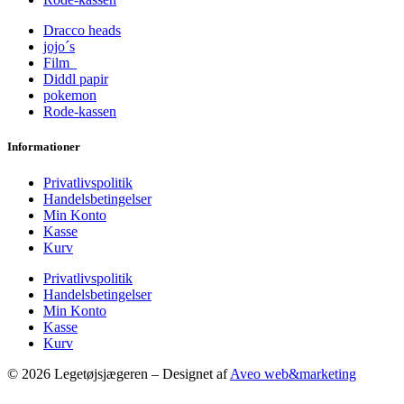
Dracco heads
jojo´s
Film
Diddl papir
pokemon
Rode-kassen
Informationer
Privatlivspolitik
Handelsbetingelser
Min Konto
Kasse
Kurv
Privatlivspolitik
Handelsbetingelser
Min Konto
Kasse
Kurv
© 2026 Legetøjsjægeren – Designet af
Aveo web&marketing