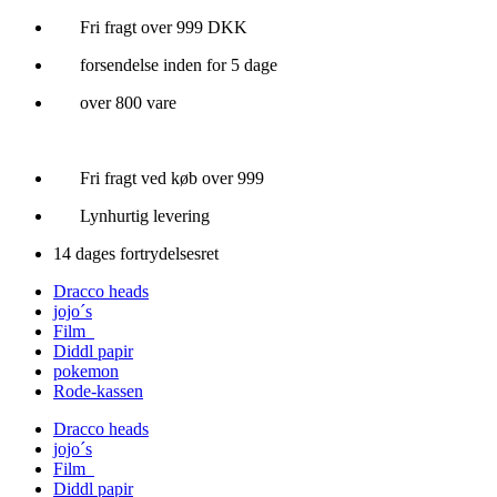
Videre
Fri fragt over 999 DKK
til
forsendelse inden for 5 dage
indhold
over 800 vare
Fri fragt ved køb over 999
Lynhurtig levering
14 dages fortrydelsesret
Dracco heads
jojo´s
Film
Diddl papir
pokemon
Rode-kassen
Dracco heads
jojo´s
Film
Diddl papir