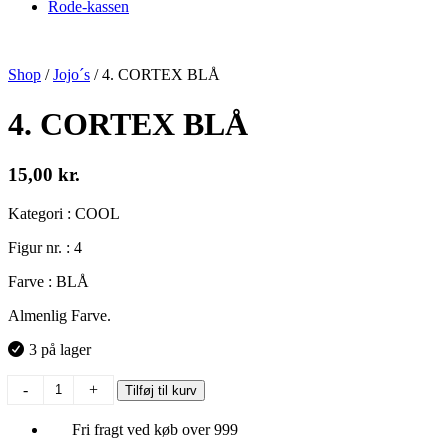
Rode-kassen
Shop
/
Jojo´s
/
4. CORTEX BLÅ
4. CORTEX BLÅ
15,00
kr.
Kategori : COOL
Figur nr. : 4
Farve : BLÅ
Almenlig Farve.
3 på lager
4.
-
+
Tilføj til kurv
CORTEX
BLÅ
Fri fragt ved køb over 999
antal