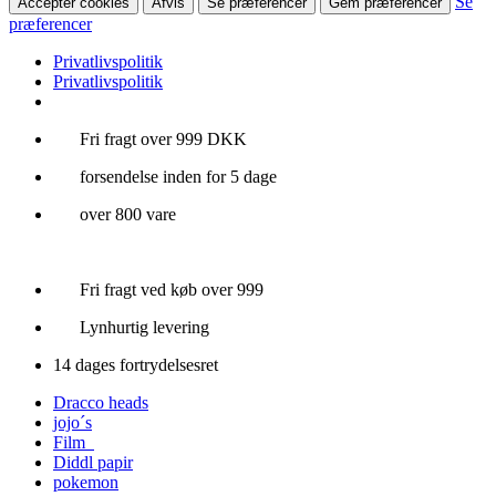
Se
Accepter cookies
Afvis
Se præferencer
Gem præferencer
præferencer
Privatlivspolitik
Privatlivspolitik
Videre
Fri fragt over 999 DKK
til
forsendelse inden for 5 dage
indhold
over 800 vare
Fri fragt ved køb over 999
Lynhurtig levering
14 dages fortrydelsesret
Dracco heads
jojo´s
Film
Diddl papir
pokemon