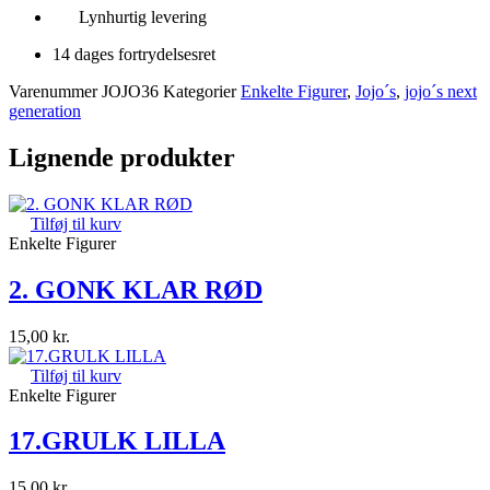
Lynhurtig levering
14 dages fortrydelsesret
Varenummer
JOJO36
Kategorier
Enkelte Figurer
,
Jojo´s
,
jojo´s next
generation
Lignende produkter
Tilføj til kurv
Enkelte Figurer
2. GONK KLAR RØD
15,00
kr.
Tilføj til kurv
Enkelte Figurer
17.GRULK LILLA
15,00
kr.