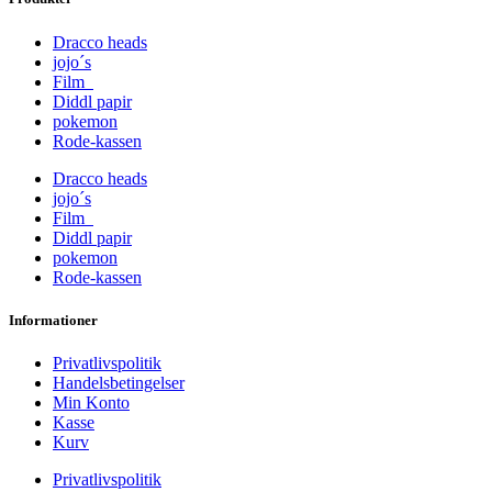
Dracco heads
jojo´s
Film
Diddl papir
pokemon
Rode-kassen
Dracco heads
jojo´s
Film
Diddl papir
pokemon
Rode-kassen
Informationer
Privatlivspolitik
Handelsbetingelser
Min Konto
Kasse
Kurv
Privatlivspolitik