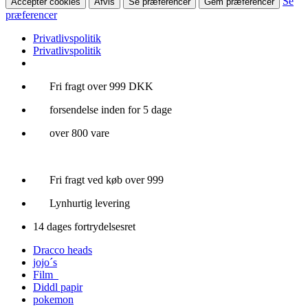
Se
Accepter cookies
Afvis
Se præferencer
Gem præferencer
præferencer
Privatlivspolitik
Privatlivspolitik
Videre
Fri fragt over 999 DKK
til
forsendelse inden for 5 dage
indhold
over 800 vare
Fri fragt ved køb over 999
Lynhurtig levering
14 dages fortrydelsesret
Dracco heads
jojo´s
Film
Diddl papir
pokemon