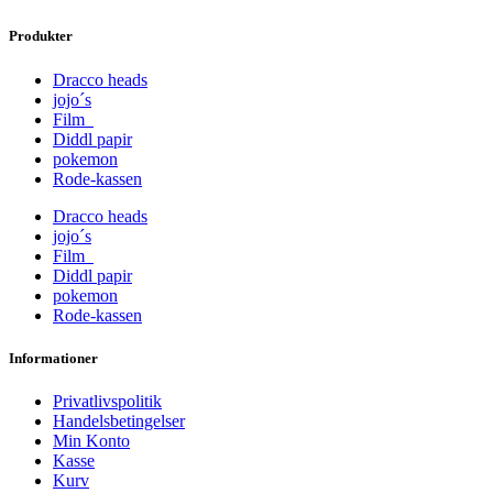
Produkter
Dracco heads
jojo´s
Film
Diddl papir
pokemon
Rode-kassen
Dracco heads
jojo´s
Film
Diddl papir
pokemon
Rode-kassen
Informationer
Privatlivspolitik
Handelsbetingelser
Min Konto
Kasse
Kurv