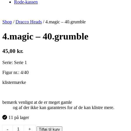
Rode-kassen
Shop
/
Dracco Heads
/
4.magic – 40.grumble
4.magic – 40.grumble
45,00
kr.
Serie: Serie 1
Figur nr.: 4/40
klistermærke
bemærk venligst at de er meget gamle
og af der ikke kan garanteres for af de kan klistre mere.
11 på lager
4.magic
-
+
Tilføj til kurv