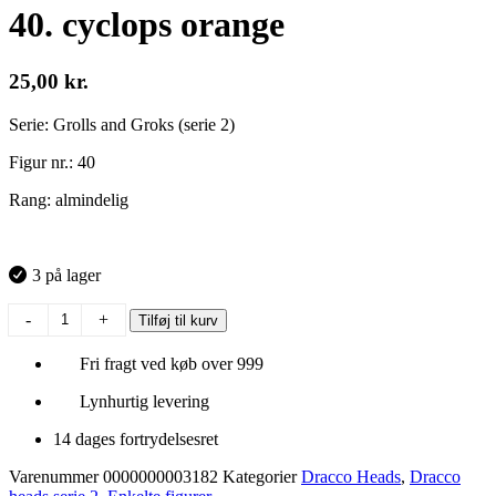
40. cyclops orange
25,00
kr.
Serie: Grolls and Groks (serie 2)
Figur nr.: 40
Rang: almindelig
3 på lager
40.
-
+
Tilføj til kurv
cyclops
orange
Fri fragt ved køb over 999
antal
Lynhurtig levering
14 dages fortrydelsesret
Varenummer
0000000003182
Kategorier
Dracco Heads
,
Dracco