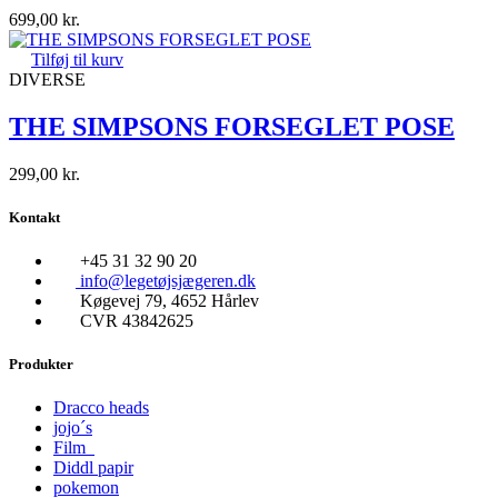
699,00
kr.
Tilføj til kurv
DIVERSE
THE SIMPSONS FORSEGLET POSE
299,00
kr.
Kontakt
+45 31 32 90 20
info@legetøjsjægeren.dk
Køgevej 79, 4652 Hårlev
CVR 43842625
Produkter
Dracco heads
jojo´s
Film
Diddl papir
pokemon