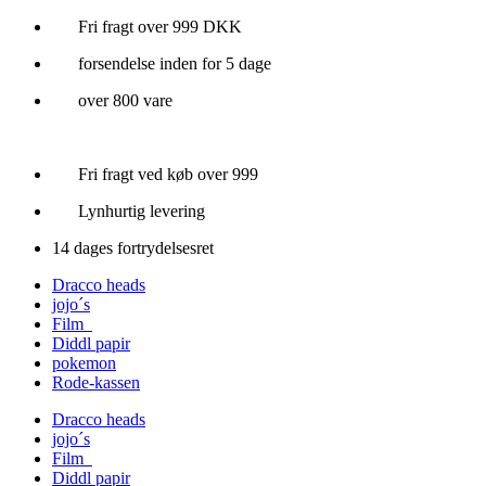
Videre
Fri fragt over 999 DKK
til
forsendelse inden for 5 dage
indhold
over 800 vare
Fri fragt ved køb over 999
Lynhurtig levering
14 dages fortrydelsesret
Dracco heads
jojo´s
Film
Diddl papir
pokemon
Rode-kassen
Dracco heads
jojo´s
Film
Diddl papir