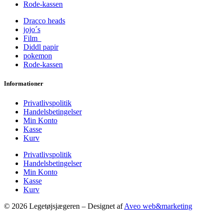
Rode-kassen
Dracco heads
jojo´s
Film
Diddl papir
pokemon
Rode-kassen
Informationer
Privatlivspolitik
Handelsbetingelser
Min Konto
Kasse
Kurv
Privatlivspolitik
Handelsbetingelser
Min Konto
Kasse
Kurv
© 2026 Legetøjsjægeren – Designet af
Aveo web&marketing