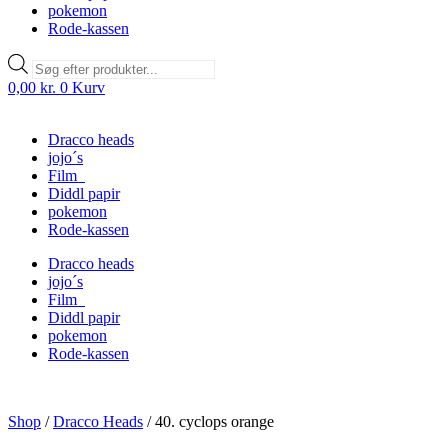
pokemon
Rode-kassen
Products
search
0,00
kr.
0
Kurv
Dracco heads
jojo´s
Film
Diddl papir
pokemon
Rode-kassen
Dracco heads
jojo´s
Film
Diddl papir
pokemon
Rode-kassen
Shop
/
Dracco Heads
/
40. cyclops orange