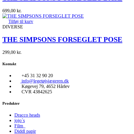
699,00
kr.
Tilføj til kurv
DIVERSE
THE SIMPSONS FORSEGLET POSE
299,00
kr.
Kontakt
+45 31 32 90 20
info@legetøjsjægeren.dk
Køgevej 79, 4652 Hårlev
CVR 43842625
Produkter
Dracco heads
jojo´s
Film
Diddl papir