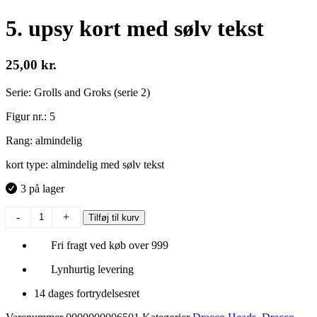
5. upsy kort med sølv tekst
25,00
kr.
Serie: Grolls and Groks (serie 2)
Figur nr.: 5
Rang: almindelig
kort type: almindelig med sølv tekst
3 på lager
5.
-
+
Tilføj til kurv
upsy
kort
Fri fragt ved køb over 999
med
sølv
Lynhurtig levering
tekst
antal
14 dages fortrydelsesret