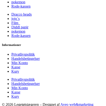
pokemon
Rode-kassen
Dracco heads
jojo´s
Film
Diddl papir
pokemon
Rode-kassen
Informationer
Privatlivspolitik
Handelsbetingelser
Min Konto
Kasse
Kurv
Privatlivspolitik
Handelsbetingelser
Min Konto
Kasse
Kurv
© 2026 Legetøjsjægeren – Designet af
Aveo web&marketing