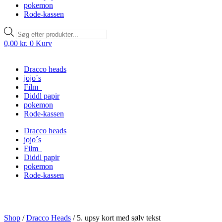
pokemon
Rode-kassen
Products
search
0,00
kr.
0
Kurv
Dracco heads
jojo´s
Film
Diddl papir
pokemon
Rode-kassen
Dracco heads
jojo´s
Film
Diddl papir
pokemon
Rode-kassen
Shop
/
Dracco Heads
/
5. upsy kort med sølv tekst