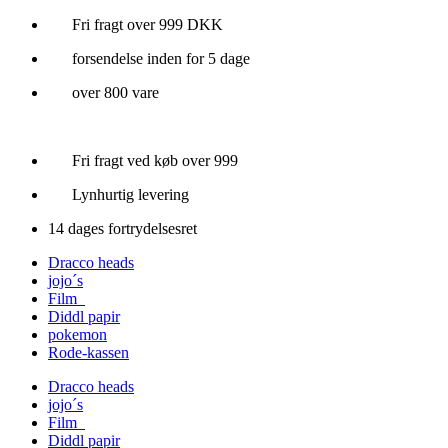
Videre
Fri fragt over 999 DKK
til
forsendelse inden for 5 dage
indhold
over 800 vare
Fri fragt ved køb over 999
Lynhurtig levering
14 dages fortrydelsesret
Dracco heads
jojo´s
Film
Diddl papir
pokemon
Rode-kassen
Dracco heads
jojo´s
Film
Diddl papir