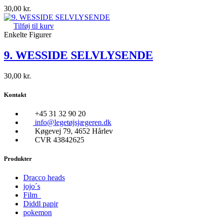
30,00
kr.
Tilføj til kurv
Enkelte Figurer
9. WESSIDE SELVLYSENDE
30,00
kr.
Kontakt
+45 31 32 90 20
info@legetøjsjægeren.dk
Køgevej 79, 4652 Hårlev
CVR 43842625
Produkter
Dracco heads
jojo´s
Film
Diddl papir
pokemon