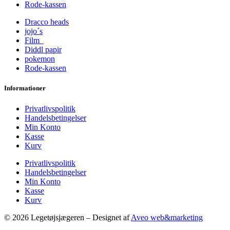
Rode-kassen
Dracco heads
jojo´s
Film
Diddl papir
pokemon
Rode-kassen
Informationer
Privatlivspolitik
Handelsbetingelser
Min Konto
Kasse
Kurv
Privatlivspolitik
Handelsbetingelser
Min Konto
Kasse
Kurv
© 2026 Legetøjsjægeren – Designet af
Aveo web&marketing