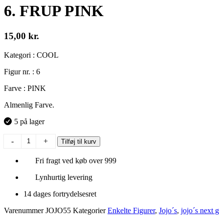
6. FRUP PINK
15,00
kr.
Kategori : COOL
Figur nr. : 6
Farve : PINK
Almenlig Farve.
5 på lager
6.
-
+
Tilføj til kurv
FRUP
PINK
Fri fragt ved køb over 999
antal
Lynhurtig levering
14 dages fortrydelsesret
Varenummer
JOJO55
Kategorier
Enkelte Figurer
,
Jojo´s
,
jojo´s next 