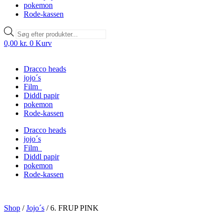
pokemon
Rode-kassen
Products
search
0,00
kr.
0
Kurv
Dracco heads
jojo´s
Film
Diddl papir
pokemon
Rode-kassen
Dracco heads
jojo´s
Film
Diddl papir
pokemon
Rode-kassen
Shop
/
Jojo´s
/
6. FRUP PINK