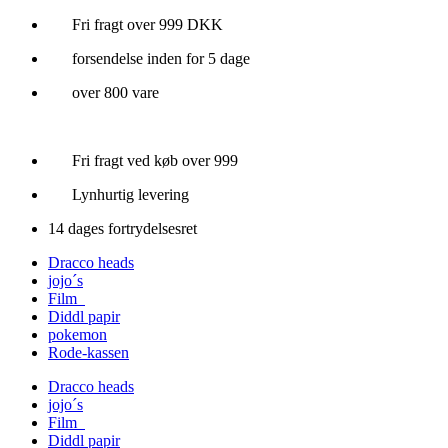
Videre
Fri fragt over 999 DKK
til
forsendelse inden for 5 dage
indhold
over 800 vare
Fri fragt ved køb over 999
Lynhurtig levering
14 dages fortrydelsesret
Dracco heads
jojo´s
Film
Diddl papir
pokemon
Rode-kassen
Dracco heads
jojo´s
Film
Diddl papir