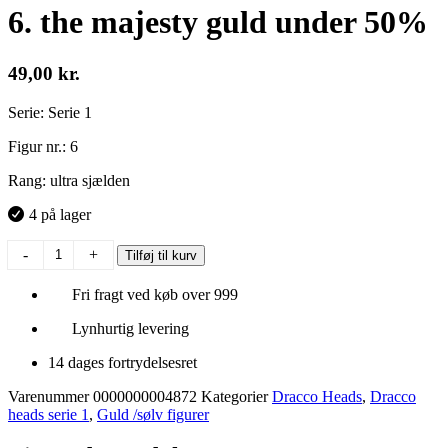
6. the majesty guld under 50%
49,00
kr.
Serie: Serie 1
Figur nr.: 6
Rang: ultra sjælden
4 på lager
6.
-
+
Tilføj til kurv
the
majesty
Fri fragt ved køb over 999
guld
under
Lynhurtig levering
50%
antal
14 dages fortrydelsesret
Varenummer
0000000004872
Kategorier
Dracco Heads
,
Dracco
heads serie 1
,
Guld /sølv figurer