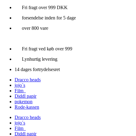
Videre
Fri fragt over 999 DKK
til
forsendelse inden for 5 dage
indhold
over 800 vare
Fri fragt ved køb over 999
Lynhurtig levering
14 dages fortrydelsesret
Dracco heads
jojo´s
Film
Diddl papir
pokemon
Rode-kassen
Dracco heads
jojo´s
Film
Diddl papir