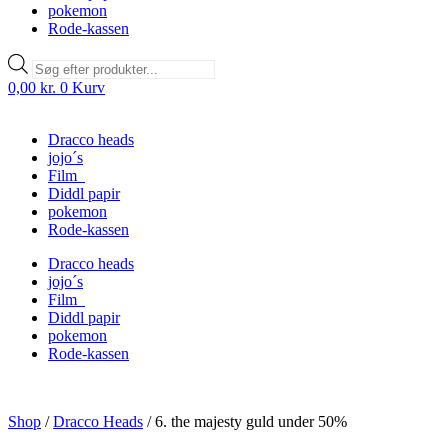
pokemon
Rode-kassen
Products
search
0,00
kr.
0
Kurv
Dracco heads
jojo´s
Film
Diddl papir
pokemon
Rode-kassen
Dracco heads
jojo´s
Film
Diddl papir
pokemon
Rode-kassen
Shop
/
Dracco Heads
/
6. the majesty guld under 50%