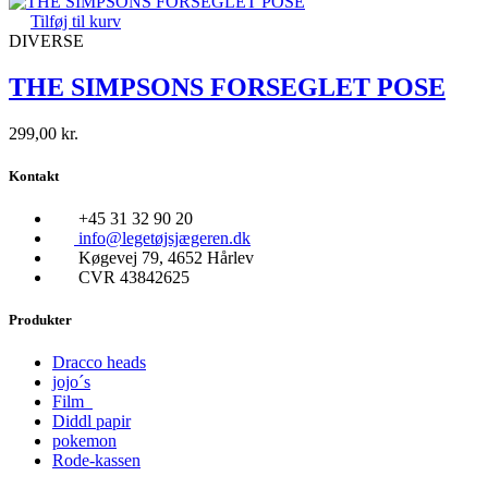
Tilføj til kurv
DIVERSE
THE SIMPSONS FORSEGLET POSE
299,00
kr.
Kontakt
+45 31 32 90 20
info@legetøjsjægeren.dk
Køgevej 79, 4652 Hårlev
CVR 43842625
Produkter
Dracco heads
jojo´s
Film
Diddl papir
pokemon
Rode-kassen