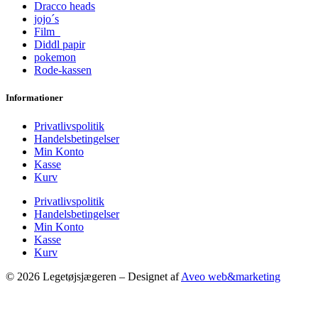
Dracco heads
jojo´s
Film
Diddl papir
pokemon
Rode-kassen
Informationer
Privatlivspolitik
Handelsbetingelser
Min Konto
Kasse
Kurv
Privatlivspolitik
Handelsbetingelser
Min Konto
Kasse
Kurv
© 2026 Legetøjsjægeren – Designet af
Aveo web&marketing