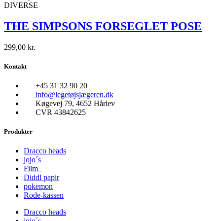
DIVERSE
THE SIMPSONS FORSEGLET POSE
299,00
kr.
Kontakt
+45 31 32 90 20
info@legetøjsjægeren.dk
Køgevej 79, 4652 Hårlev
CVR 43842625
Produkter
Dracco heads
jojo´s
Film
Diddl papir
pokemon
Rode-kassen
Dracco heads
jojo´s