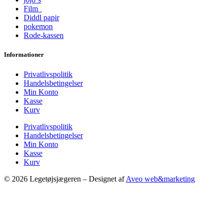
Film
Diddl papir
pokemon
Rode-kassen
Informationer
Privatlivspolitik
Handelsbetingelser
Min Konto
Kasse
Kurv
Privatlivspolitik
Handelsbetingelser
Min Konto
Kasse
Kurv
© 2026 Legetøjsjægeren – Designet af
Aveo web&marketing