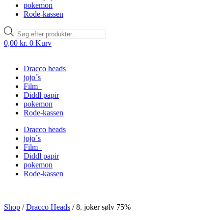
pokemon
Rode-kassen
Products
search
0,00
kr.
0
Kurv
Dracco heads
jojo´s
Film
Diddl papir
pokemon
Rode-kassen
Dracco heads
jojo´s
Film
Diddl papir
pokemon
Rode-kassen
Shop
/
Dracco Heads
/
8. joker sølv 75%