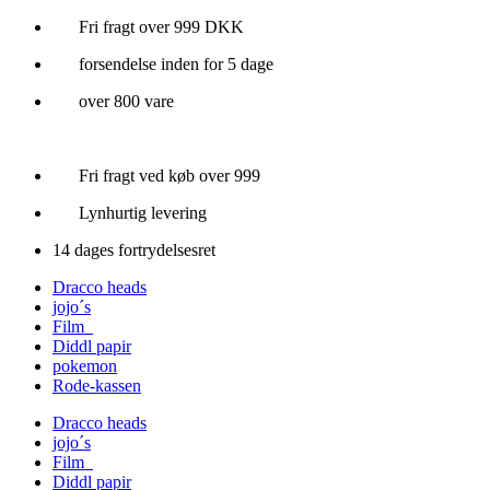
Videre
Fri fragt over 999 DKK
til
forsendelse inden for 5 dage
indhold
over 800 vare
Fri fragt ved køb over 999
Lynhurtig levering
14 dages fortrydelsesret
Dracco heads
jojo´s
Film
Diddl papir
pokemon
Rode-kassen
Dracco heads
jojo´s
Film
Diddl papir