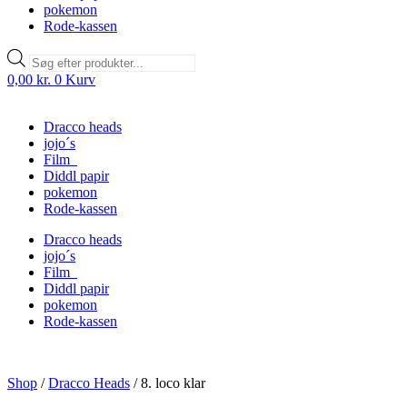
pokemon
Rode-kassen
Products
search
0,00
kr.
0
Kurv
Dracco heads
jojo´s
Film
Diddl papir
pokemon
Rode-kassen
Dracco heads
jojo´s
Film
Diddl papir
pokemon
Rode-kassen
Shop
/
Dracco Heads
/
8. loco klar