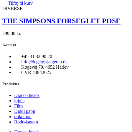
Tilføj til kurv
DIVERSE
THE SIMPSONS FORSEGLET POSE
299,00
kr.
Kontakt
+45 31 32 90 20
info@legetøjsjægeren.dk
Køgevej 79, 4652 Hårlev
CVR 43842625
Produkter
Dracco heads
jojo´s
Film
Diddl papir
pokemon
Rode-kassen
Dracco heads