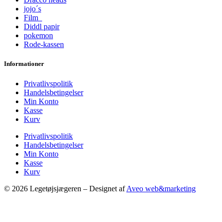
jojo´s
Film
Diddl papir
pokemon
Rode-kassen
Informationer
Privatlivspolitik
Handelsbetingelser
Min Konto
Kasse
Kurv
Privatlivspolitik
Handelsbetingelser
Min Konto
Kasse
Kurv
© 2026 Legetøjsjægeren – Designet af
Aveo web&marketing