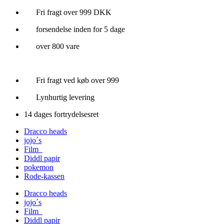
Videre
Fri fragt over 999 DKK
til
forsendelse inden for 5 dage
indhold
over 800 vare
Fri fragt ved køb over 999
Lynhurtig levering
14 dages fortrydelsesret
Dracco heads
jojo´s
Film
Diddl papir
pokemon
Rode-kassen
Dracco heads
jojo´s
Film
Diddl papir