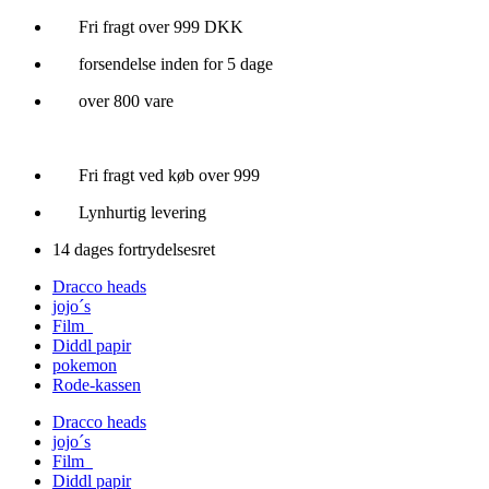
Videre
Fri fragt over 999 DKK
til
forsendelse inden for 5 dage
indhold
over 800 vare
Fri fragt ved køb over 999
Lynhurtig levering
14 dages fortrydelsesret
Dracco heads
jojo´s
Film
Diddl papir
pokemon
Rode-kassen
Dracco heads
jojo´s
Film
Diddl papir