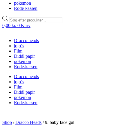
pokemon
Rode-kassen
Products
search
0,00
kr.
0
Kurv
Dracco heads
jojo´s
Film
Diddl papir
pokemon
Rode-kassen
Dracco heads
jojo´s
Film
Diddl papir
pokemon
Rode-kassen
Shop
/
Dracco Heads
/
9. baby face gul