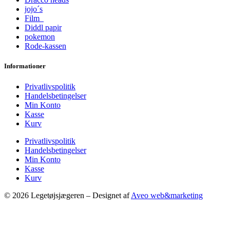
jojo´s
Film
Diddl papir
pokemon
Rode-kassen
Informationer
Privatlivspolitik
Handelsbetingelser
Min Konto
Kasse
Kurv
Privatlivspolitik
Handelsbetingelser
Min Konto
Kasse
Kurv
© 2026 Legetøjsjægeren – Designet af
Aveo web&marketing