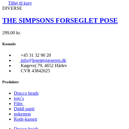
Tilføj til kurv
DIVERSE
THE SIMPSONS FORSEGLET POSE
299,00
kr.
Kontakt
+45 31 32 90 20
info@legetøjsjægeren.dk
Køgevej 79, 4652 Hårlev
CVR 43842625
Produkter
Dracco heads
jojo´s
Film
Diddl papir
pokemon
Rode-kassen
Dracco heads