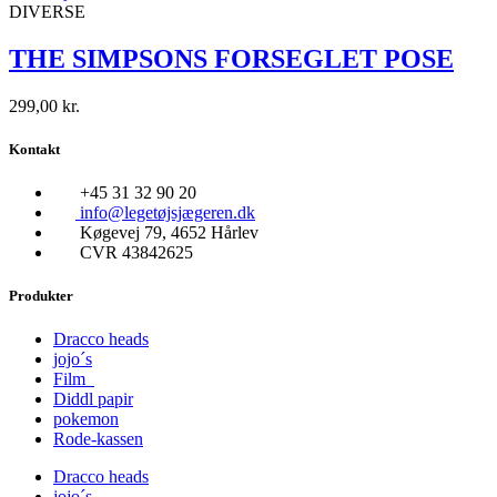
DIVERSE
THE SIMPSONS FORSEGLET POSE
299,00
kr.
Kontakt
+45 31 32 90 20
info@legetøjsjægeren.dk
Køgevej 79, 4652 Hårlev
CVR 43842625
Produkter
Dracco heads
jojo´s
Film
Diddl papir
pokemon
Rode-kassen
Dracco heads
jojo´s