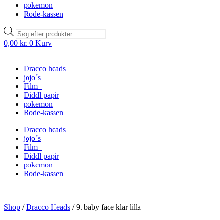
pokemon
Rode-kassen
Products
search
0,00
kr.
0
Kurv
Dracco heads
jojo´s
Film
Diddl papir
pokemon
Rode-kassen
Dracco heads
jojo´s
Film
Diddl papir
pokemon
Rode-kassen
Shop
/
Dracco Heads
/
9. baby face klar lilla