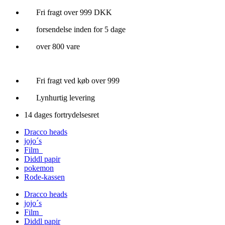
Videre
Fri fragt over 999 DKK
til
forsendelse inden for 5 dage
indhold
over 800 vare
Fri fragt ved køb over 999
Lynhurtig levering
14 dages fortrydelsesret
Dracco heads
jojo´s
Film
Diddl papir
pokemon
Rode-kassen
Dracco heads
jojo´s
Film
Diddl papir