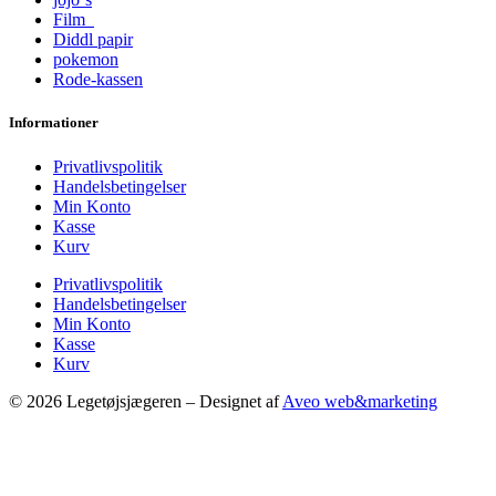
Film
Diddl papir
pokemon
Rode-kassen
Informationer
Privatlivspolitik
Handelsbetingelser
Min Konto
Kasse
Kurv
Privatlivspolitik
Handelsbetingelser
Min Konto
Kasse
Kurv
© 2026 Legetøjsjægeren – Designet af
Aveo web&marketing