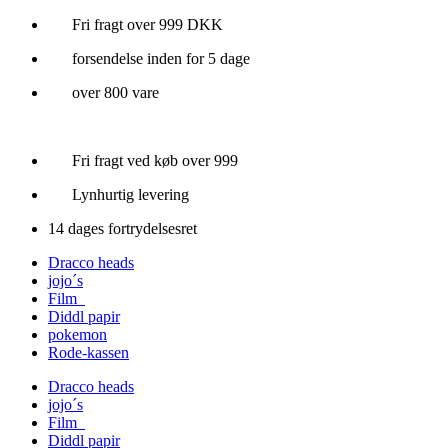
Videre
Fri fragt over 999 DKK
til
forsendelse inden for 5 dage
indhold
over 800 vare
Fri fragt ved køb over 999
Lynhurtig levering
14 dages fortrydelsesret
Dracco heads
jojo´s
Film
Diddl papir
pokemon
Rode-kassen
Dracco heads
jojo´s
Film
Diddl papir