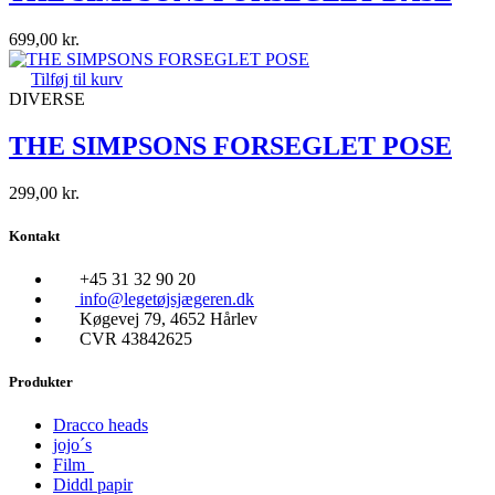
699,00
kr.
Tilføj til kurv
DIVERSE
THE SIMPSONS FORSEGLET POSE
299,00
kr.
Kontakt
+45 31 32 90 20
info@legetøjsjægeren.dk
Køgevej 79, 4652 Hårlev
CVR 43842625
Produkter
Dracco heads
jojo´s
Film
Diddl papir