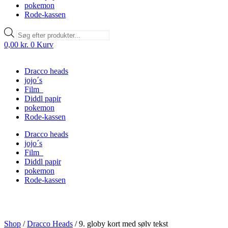
pokemon
Rode-kassen
Products
search
0,00
kr.
0
Kurv
Dracco heads
jojo´s
Film
Diddl papir
pokemon
Rode-kassen
Dracco heads
jojo´s
Film
Diddl papir
pokemon
Rode-kassen
Shop
/
Dracco Heads
/
9. globy kort med sølv tekst