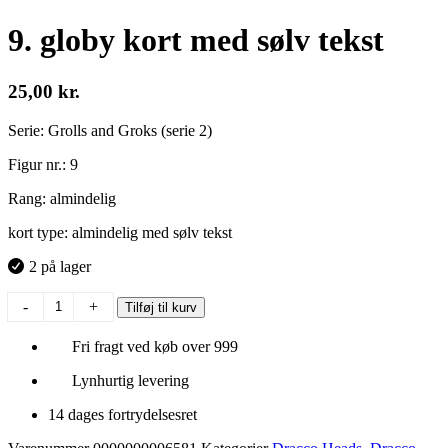
9. globy kort med sølv tekst
25,00
kr.
Serie: Grolls and Groks (serie 2)
Figur nr.: 9
Rang: almindelig
kort type: almindelig med sølv tekst
2 på lager
9.
-
+
Tilføj til kurv
globy
kort
Fri fragt ved køb over 999
med
sølv
Lynhurtig levering
tekst
antal
14 dages fortrydelsesret