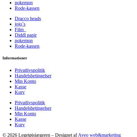
pokemon
Rode-kassen
Dracco heads
jojo´s
Film
Diddl papir
pokemon
Rode-kassen
Informationer
Privatlivspolitik
Handelsbetingelser
Min Konto
Kasse
Kurv
Privatlivspolitik
Handelsbetingelser
Min Konto
Kasse
Kurv
© 2026 Legetøjsjægeren – Designet af
Aveo web&marketing