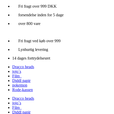
Videre
Fri fragt over 999 DKK
til
forsendelse inden for 5 dage
indhold
over 800 vare
Fri fragt ved køb over 999
Lynhurtig levering
14 dages fortrydelsesret
Dracco heads
jojo´s
Film
Diddl papir
pokemon
Rode-kassen
Dracco heads
jojo´s
Film
Diddl papir