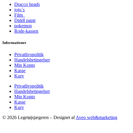
Dracco heads
jojo´s
Film
Diddl papir
pokemon
Rode-kassen
Informationer
Privatlivspolitik
Handelsbetingelser
Min Konto
Kasse
Kurv
Privatlivspolitik
Handelsbetingelser
Min Konto
Kasse
Kurv
© 2026 Legetøjsjægeren – Designet af
Aveo web&marketing