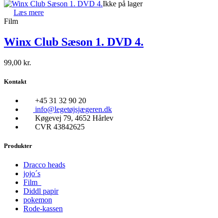
Ikke på lager
Læs mere
Film
Winx Club Sæson 1. DVD 4.
99,00
kr.
Kontakt
+45 31 32 90 20
info@legetøjsjægeren.dk
Køgevej 79, 4652 Hårlev
CVR 43842625
Produkter
Dracco heads
jojo´s
Film
Diddl papir
pokemon
Rode-kassen