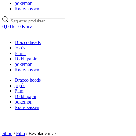
pokemon
Rode-kassen
Products
search
0,00
kr.
0
Kurv
Dracco heads
jojo´s
Film
Diddl papir
pokemon
Rode-kassen
Dracco heads
jojo´s
Film
Diddl papir
pokemon
Rode-kassen
Shop
/
Film
/
Beyblade nr. 7