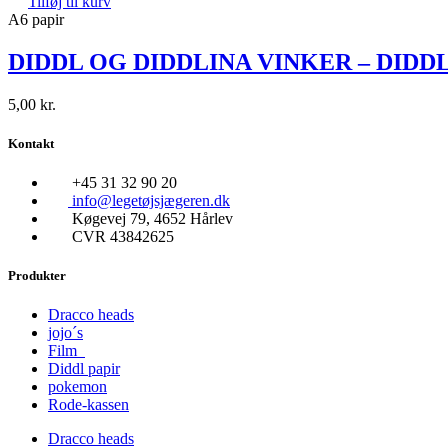
Tilføj til kurv
A6 papir
DIDDL OG DIDDLINA VINKER – DIDDL
5,00
kr.
Kontakt
+45 31 32 90 20
info@legetøjsjægeren.dk
Køgevej 79, 4652 Hårlev
CVR 43842625
Produkter
Dracco heads
jojo´s
Film
Diddl papir
pokemon
Rode-kassen
Dracco heads