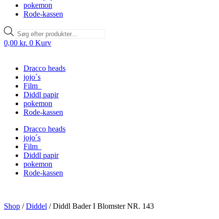
pokemon
Rode-kassen
Products
search
0,00
kr.
0
Kurv
Dracco heads
jojo´s
Film
Diddl papir
pokemon
Rode-kassen
Dracco heads
jojo´s
Film
Diddl papir
pokemon
Rode-kassen
Shop
/
Diddel
/
Diddl Bader I Blomster NR. 143