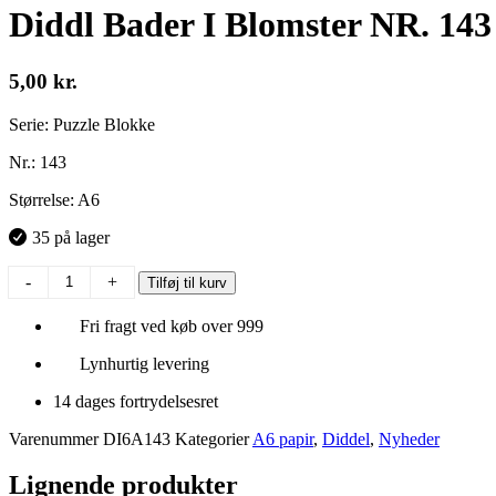
Diddl Bader I Blomster NR. 143
5,00
kr.
Serie: Puzzle Blokke
Nr.: 143
Størrelse: A6
35 på lager
Diddl
-
+
Tilføj til kurv
Bader
I
Fri fragt ved køb over 999
Blomster
NR.
Lynhurtig levering
143
antal
14 dages fortrydelsesret
Varenummer
DI6A143
Kategorier
A6 papir
,
Diddel
,
Nyheder
Lignende produkter