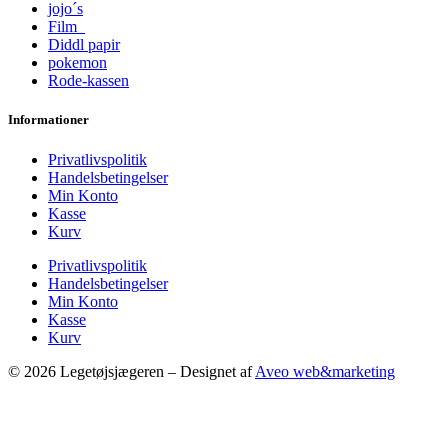
jojo´s
Film
Diddl papir
pokemon
Rode-kassen
Informationer
Privatlivspolitik
Handelsbetingelser
Min Konto
Kasse
Kurv
Privatlivspolitik
Handelsbetingelser
Min Konto
Kasse
Kurv
© 2026 Legetøjsjægeren – Designet af
Aveo web&marketing