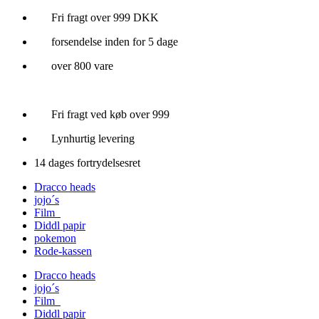
Videre
Fri fragt over 999 DKK
til
forsendelse inden for 5 dage
indhold
over 800 vare
Fri fragt ved køb over 999
Lynhurtig levering
14 dages fortrydelsesret
Dracco heads
jojo´s
Film
Diddl papir
pokemon
Rode-kassen
Dracco heads
jojo´s
Film
Diddl papir