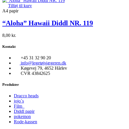
Tilføj til kurv
A4 papir
“Aloha” Hawaii Diddl NR. 119
8,00
kr.
Kontakt
+45 31 32 90 20
info@legetøjsjægeren.dk
Køgevej 79, 4652 Hårlev
CVR 43842625
Produkter
Dracco heads
jojo´s
Film
Diddl papir
pokemon
Rode-kassen