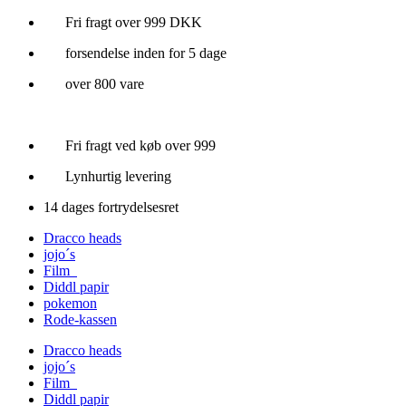
Videre
Fri fragt over 999 DKK
til
forsendelse inden for 5 dage
indhold
over 800 vare
Fri fragt ved køb over 999
Lynhurtig levering
14 dages fortrydelsesret
Dracco heads
jojo´s
Film
Diddl papir
pokemon
Rode-kassen
Dracco heads
jojo´s
Film
Diddl papir