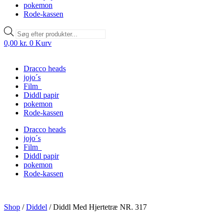
pokemon
Rode-kassen
Products
search
0,00
kr.
0
Kurv
Dracco heads
jojo´s
Film
Diddl papir
pokemon
Rode-kassen
Dracco heads
jojo´s
Film
Diddl papir
pokemon
Rode-kassen
Shop
/
Diddel
/
Diddl Med Hjertetræ NR. 317