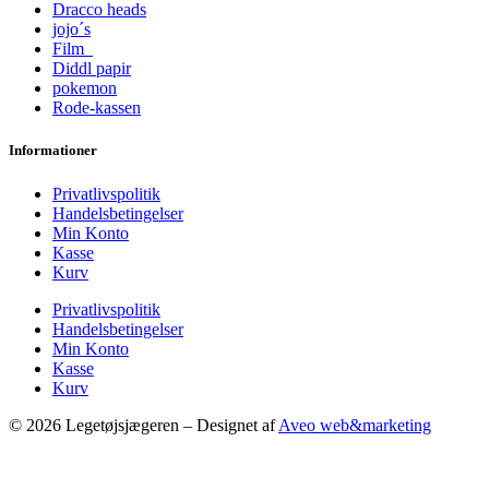
Dracco heads
jojo´s
Film
Diddl papir
pokemon
Rode-kassen
Informationer
Privatlivspolitik
Handelsbetingelser
Min Konto
Kasse
Kurv
Privatlivspolitik
Handelsbetingelser
Min Konto
Kasse
Kurv
© 2026 Legetøjsjægeren – Designet af
Aveo web&marketing