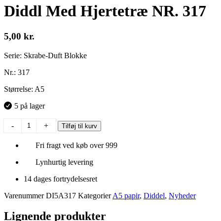
Diddl Med Hjertetræ NR. 317
5,00
kr.
Serie: Skrabe-Duft Blokke
Nr.: 317
Størrelse: A5
5 på lager
Diddl
-
+
Tilføj til kurv
Med
Hjertetræ
Fri fragt ved køb over 999
NR.
317
Lynhurtig levering
antal
14 dages fortrydelsesret
Varenummer
DI5A317
Kategorier
A5 papir
,
Diddel
,
Nyheder
Lignende produkter