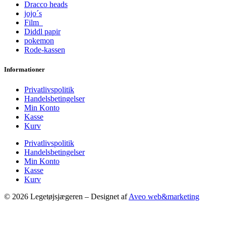
Dracco heads
jojo´s
Film
Diddl papir
pokemon
Rode-kassen
Informationer
Privatlivspolitik
Handelsbetingelser
Min Konto
Kasse
Kurv
Privatlivspolitik
Handelsbetingelser
Min Konto
Kasse
Kurv
© 2026 Legetøjsjægeren – Designet af
Aveo web&marketing