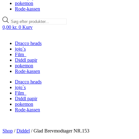
pokemon
Rode-kassen
Products
search
0,00
kr.
0
Kurv
Dracco heads
jojo´s
Film
Diddl papir
pokemon
Rode-kassen
Dracco heads
jojo´s
Film
Diddl papir
pokemon
Rode-kassen
Shop
/
Diddel
/
Glad Brevmodtager NR.153