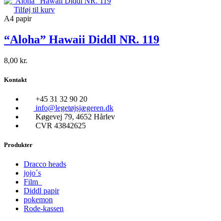
Tilføj til kurv
A4 papir
“Aloha” Hawaii Diddl NR. 119
8,00
kr.
Kontakt
+45 31 32 90 20
info@legetøjsjægeren.dk
Køgevej 79, 4652 Hårlev
CVR 43842625
Produkter
Dracco heads
jojo´s
Film
Diddl papir
pokemon
Rode-kassen