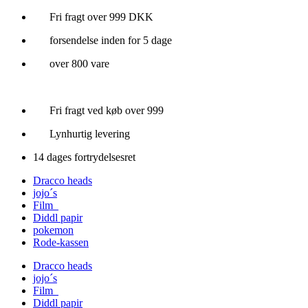
Videre
Fri fragt over 999 DKK
til
forsendelse inden for 5 dage
indhold
over 800 vare
Fri fragt ved køb over 999
Lynhurtig levering
14 dages fortrydelsesret
Dracco heads
jojo´s
Film
Diddl papir
pokemon
Rode-kassen
Dracco heads
jojo´s
Film
Diddl papir