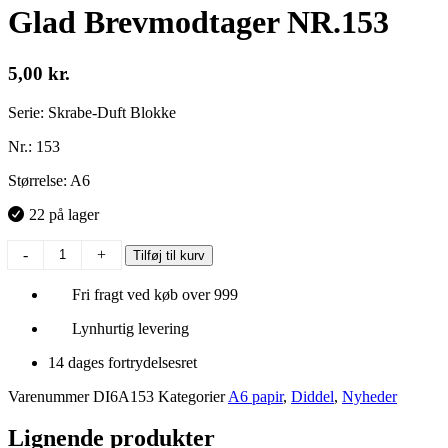
Glad Brevmodtager NR.153
5,00
kr.
Serie: Skrabe-Duft Blokke
Nr.: 153
Størrelse: A6
22 på lager
Glad
-
+
Tilføj til kurv
Brevmodtager
NR.153
Fri fragt ved køb over 999
antal
Lynhurtig levering
14 dages fortrydelsesret
Varenummer
DI6A153
Kategorier
A6 papir
,
Diddel
,
Nyheder
Lignende produkter