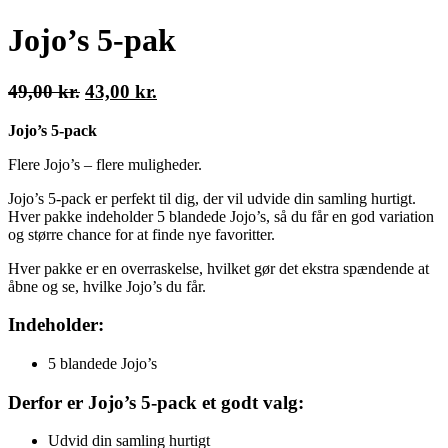
Jojo’s 5-pak
Den
Den
49,00
kr.
43,00
kr.
oprindelige
aktuelle
Jojo’s 5-pack
pris
pris
var:
er:
Flere Jojo’s – flere muligheder.
49,00 kr..
43,00 kr..
Jojo’s 5-pack er perfekt til dig, der vil udvide din samling hurtigt.
Hver pakke indeholder 5 blandede Jojo’s, så du får en god variation
og større chance for at finde nye favoritter.
Hver pakke er en overraskelse, hvilket gør det ekstra spændende at
åbne og se, hvilke Jojo’s du får.
Indeholder:
5 blandede Jojo’s
Derfor er Jojo’s 5-pack et godt valg:
Udvid din samling hurtigt