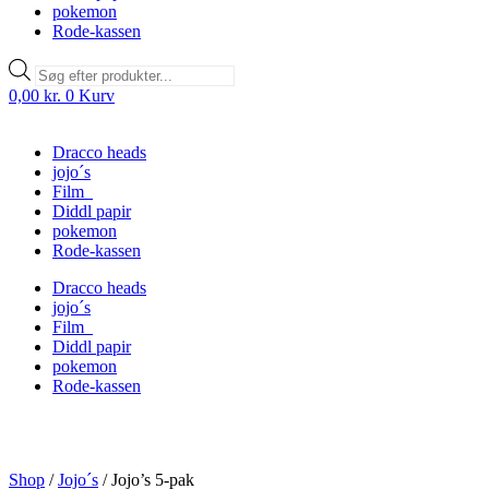
pokemon
Rode-kassen
Products
search
0,00
kr.
0
Kurv
Dracco heads
jojo´s
Film
Diddl papir
pokemon
Rode-kassen
Dracco heads
jojo´s
Film
Diddl papir
pokemon
Rode-kassen
Shop
/
Jojo´s
/
Jojo’s 5-pak