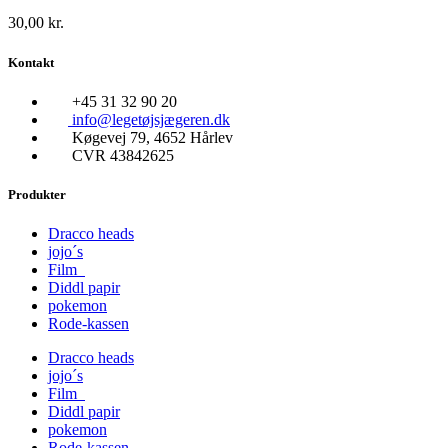
30,00
kr.
Kontakt
+45 31 32 90 20
info@legetøjsjægeren.dk
Køgevej 79, 4652 Hårlev
CVR 43842625
Produkter
Dracco heads
jojo´s
Film
Diddl papir
pokemon
Rode-kassen
Dracco heads
jojo´s
Film
Diddl papir
pokemon
Rode-kassen