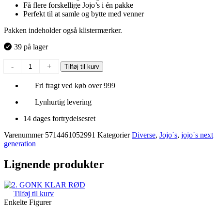
Få flere forskellige Jojo’s i én pakke
Perfekt til at samle og bytte med venner
Pakken indeholder også klistermærker.
39 på lager
Jojo's
-
+
Tilføj til kurv
5-
pak
Fri fragt ved køb over 999
antal
Lynhurtig levering
14 dages fortrydelsesret
Varenummer
5714461052991
Kategorier
Diverse
,
Jojo´s
,
jojo´s next
generation
Lignende produkter
Tilføj til kurv
Enkelte Figurer