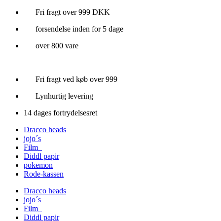
Videre
Fri fragt over 999 DKK
til
forsendelse inden for 5 dage
indhold
over 800 vare
Fri fragt ved køb over 999
Lynhurtig levering
14 dages fortrydelsesret
Dracco heads
jojo´s
Film
Diddl papir
pokemon
Rode-kassen
Dracco heads
jojo´s
Film
Diddl papir