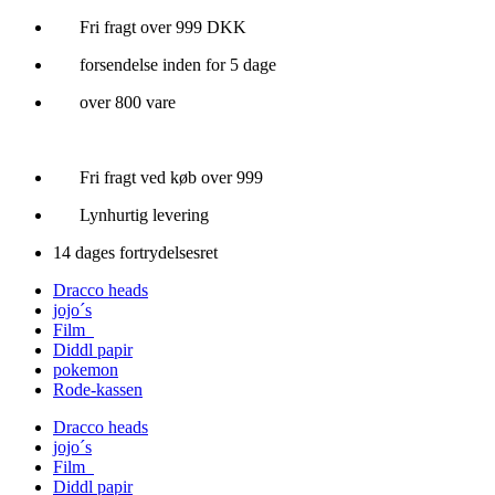
Videre
Fri fragt over 999 DKK
til
forsendelse inden for 5 dage
indhold
over 800 vare
Fri fragt ved køb over 999
Lynhurtig levering
14 dages fortrydelsesret
Dracco heads
jojo´s
Film
Diddl papir
pokemon
Rode-kassen
Dracco heads
jojo´s
Film
Diddl papir