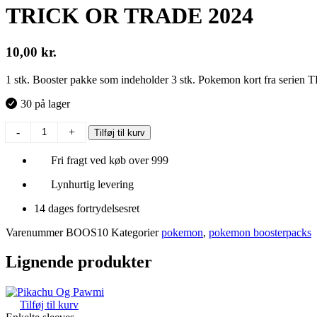
TRICK OR TRADE 2024
10,00
kr.
1 stk. Booster pakke som indeholder 3 stk. Pokemon kort fra serie
30 på lager
TRICK
-
+
Tilføj til kurv
OR
TRADE
Fri fragt ved køb over 999
2024
antal
Lynhurtig levering
14 dages fortrydelsesret
Varenummer
BOOS10
Kategorier
pokemon
,
pokemon boosterpacks
Lignende produkter
Tilføj til kurv