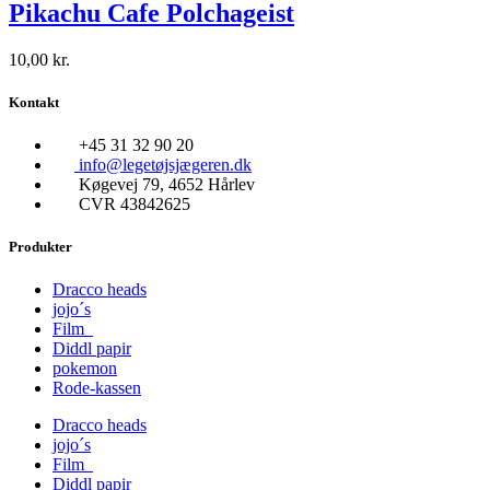
Pikachu Cafe Polchageist
10,00
kr.
Kontakt
+45 31 32 90 20
info@legetøjsjægeren.dk
Køgevej 79, 4652 Hårlev
CVR 43842625
Produkter
Dracco heads
jojo´s
Film
Diddl papir
pokemon
Rode-kassen
Dracco heads
jojo´s
Film
Diddl papir