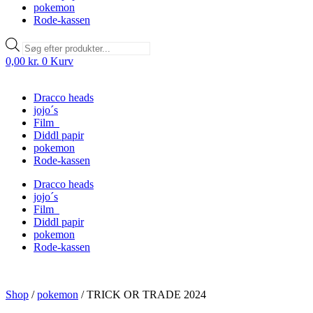
pokemon
Rode-kassen
Products
search
0,00
kr.
0
Kurv
Dracco heads
jojo´s
Film
Diddl papir
pokemon
Rode-kassen
Dracco heads
jojo´s
Film
Diddl papir
pokemon
Rode-kassen
Shop
/
pokemon
/
TRICK OR TRADE 2024