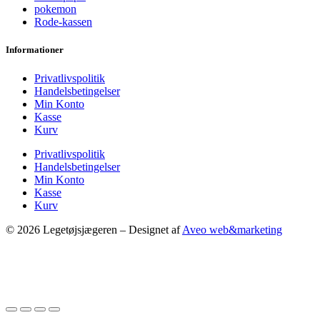
pokemon
Rode-kassen
Informationer
Privatlivspolitik
Handelsbetingelser
Min Konto
Kasse
Kurv
Privatlivspolitik
Handelsbetingelser
Min Konto
Kasse
Kurv
© 2026 Legetøjsjægeren – Designet af
Aveo web&marketing