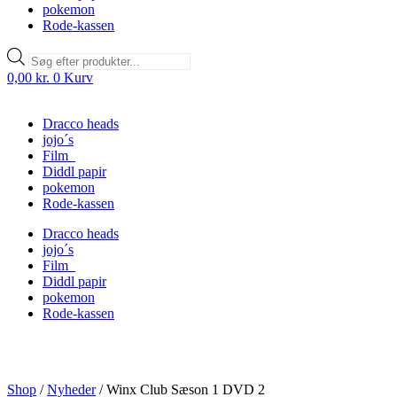
pokemon
Rode-kassen
Products
search
0,00
kr.
0
Kurv
Dracco heads
jojo´s
Film
Diddl papir
pokemon
Rode-kassen
Dracco heads
jojo´s
Film
Diddl papir
pokemon
Rode-kassen
Shop
/
Nyheder
/
Winx Club Sæson 1 DVD 2