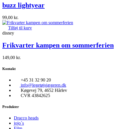
buzz lightyear
99,00
kr.
Tilføj til kurv
disney
Frikvarter kampen om sommerferien
149,00
kr.
Kontakt
+45 31 32 90 20
info@legetøjsjægeren.dk
Køgevej 79, 4652 Hårlev
CVR 43842625
Produkter
Dracco heads
jojo´s
Film