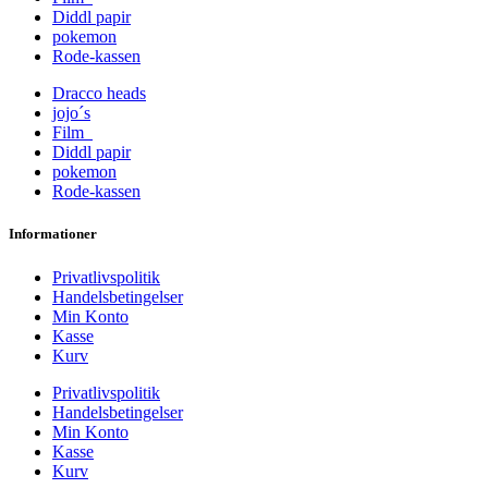
Diddl papir
pokemon
Rode-kassen
Dracco heads
jojo´s
Film
Diddl papir
pokemon
Rode-kassen
Informationer
Privatlivspolitik
Handelsbetingelser
Min Konto
Kasse
Kurv
Privatlivspolitik
Handelsbetingelser
Min Konto
Kasse
Kurv