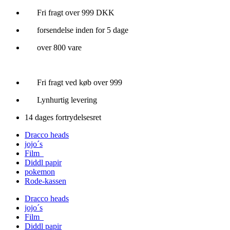
Videre
Fri fragt over 999 DKK
til
forsendelse inden for 5 dage
indhold
over 800 vare
Fri fragt ved køb over 999
Lynhurtig levering
14 dages fortrydelsesret
Dracco heads
jojo´s
Film
Diddl papir
pokemon
Rode-kassen
Dracco heads
jojo´s
Film
Diddl papir