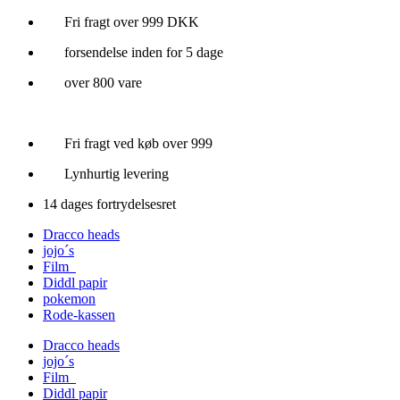
Videre
Fri fragt over 999 DKK
til
forsendelse inden for 5 dage
indhold
over 800 vare
Fri fragt ved køb over 999
Lynhurtig levering
14 dages fortrydelsesret
Dracco heads
jojo´s
Film
Diddl papir
pokemon
Rode-kassen
Dracco heads
jojo´s
Film
Diddl papir