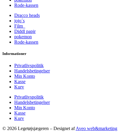
Rode-kassen
Dracco heads
jojo´s
Film
Diddl papir
pokemon
Rode-kassen
Informationer
Privatlivspolitik
Handelsbetingelser
Min Konto
Kasse
Kurv
Privatlivspolitik
Handelsbetingelser
Min Konto
Kasse
Kurv
© 2026 Legetøjsjægeren – Designet af
Aveo web&marketing