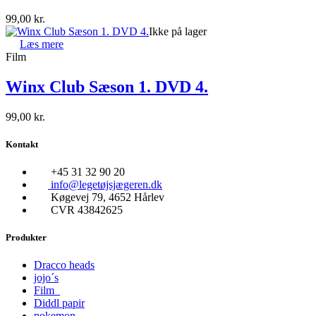
99,00
kr.
Ikke på lager
Læs mere
Film
Winx Club Sæson 1. DVD 4.
99,00
kr.
Kontakt
+45 31 32 90 20
info@legetøjsjægeren.dk
Køgevej 79, 4652 Hårlev
CVR 43842625
Produkter
Dracco heads
jojo´s
Film
Diddl papir
pokemon