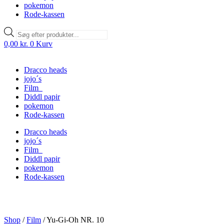
pokemon
Rode-kassen
Products
search
0,00
kr.
0
Kurv
Dracco heads
jojo´s
Film
Diddl papir
pokemon
Rode-kassen
Dracco heads
jojo´s
Film
Diddl papir
pokemon
Rode-kassen
Shop
/
Film
/
Yu-Gi-Oh NR. 10