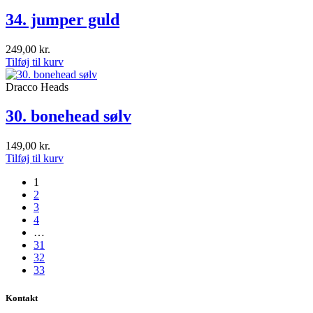
34. jumper guld
249,00
kr.
Tilføj til kurv
Dracco Heads
30. bonehead sølv
149,00
kr.
Tilføj til kurv
1
2
3
4
…
31
32
33
Kontakt