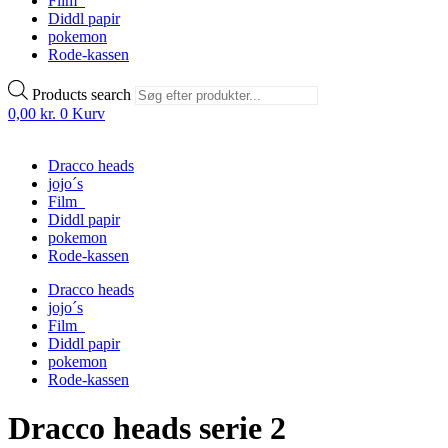
Film
Diddl papir
pokemon
Rode-kassen
Products search
0,00
kr.
0
Kurv
Dracco heads
jojo´s
Film
Diddl papir
pokemon
Rode-kassen
Dracco heads
jojo´s
Film
Diddl papir
pokemon
Rode-kassen
Dracco heads serie 2