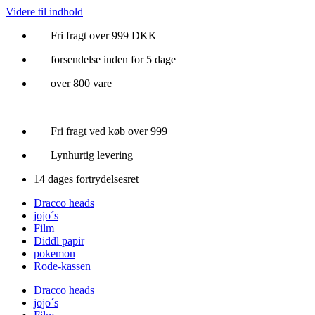
Videre til indhold
Fri fragt over 999 DKK
forsendelse inden for 5 dage
over 800 vare
Fri fragt ved køb over 999
Lynhurtig levering
14 dages fortrydelsesret
Dracco heads
jojo´s
Film
Diddl papir
pokemon
Rode-kassen
Dracco heads
jojo´s