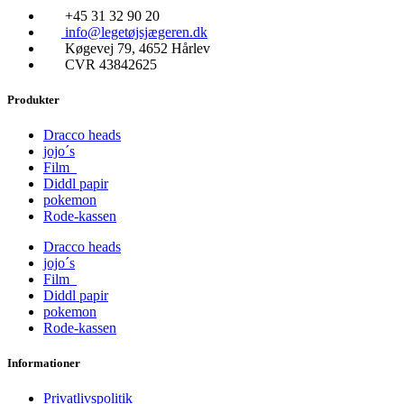
+45 31 32 90 20
info@legetøjsjægeren.dk
Køgevej 79, 4652 Hårlev
CVR 43842625
Produkter
Dracco heads
jojo´s
Film
Diddl papir
pokemon
Rode-kassen
Dracco heads
jojo´s
Film
Diddl papir
pokemon
Rode-kassen
Informationer
Privatlivspolitik