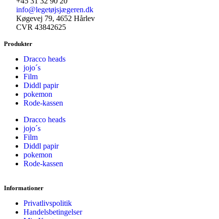
+45 31 32 90 20
info@legetøjsjægeren.dk
Køgevej 79, 4652 Hårlev
CVR 43842625
Produkter
Dracco heads
jojo´s
Film
Diddl papir
pokemon
Rode-kassen
Dracco heads
jojo´s
Film
Diddl papir
pokemon
Rode-kassen
Informationer
Privatlivspolitik
Handelsbetingelser