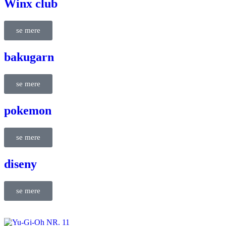
Winx club
se mere
bakugarn
se mere
pokemon
se mere
diseny
se mere