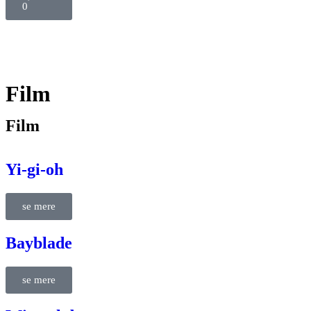
0
Film
Film
Yi-gi-oh
se mere
Bayblade
se mere