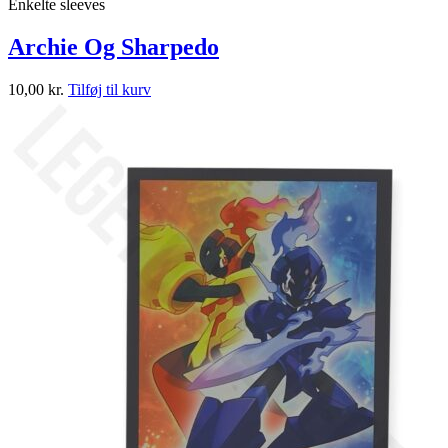
Enkelte sleeves
Archie Og Sharpedo
10,00
kr.
Tilføj til kurv