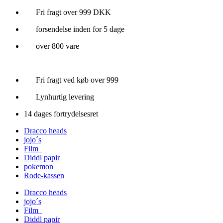
Videre
Fri fragt over 999 DKK
til
forsendelse inden for 5 dage
indhold
over 800 vare
Fri fragt ved køb over 999
Lynhurtig levering
14 dages fortrydelsesret
Dracco heads
jojo´s
Film
Diddl papir
pokemon
Rode-kassen
Dracco heads
jojo´s
Film
Diddl papir