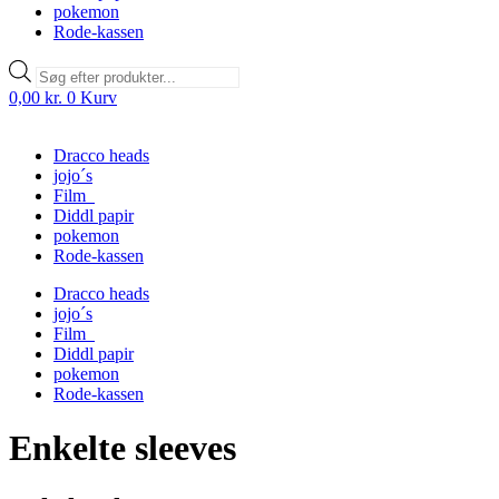
pokemon
Rode-kassen
Products
search
0,00
kr.
0
Kurv
Dracco heads
jojo´s
Film
Diddl papir
pokemon
Rode-kassen
Dracco heads
jojo´s
Film
Diddl papir
pokemon
Rode-kassen
Enkelte sleeves