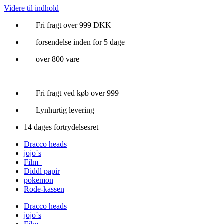
Videre til indhold
Fri fragt over 999 DKK
forsendelse inden for 5 dage
over 800 vare
Fri fragt ved køb over 999
Lynhurtig levering
14 dages fortrydelsesret
Dracco heads
jojo´s
Film
Diddl papir
pokemon
Rode-kassen
Dracco heads
jojo´s