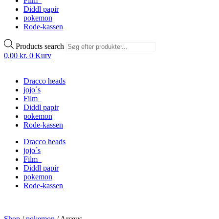
Film
Diddl papir
pokemon
Rode-kassen
Products search
0,00
kr.
0
Kurv
Dracco heads
jojo´s
Film
Diddl papir
pokemon
Rode-kassen
Dracco heads
jojo´s
Film
Diddl papir
pokemon
Rode-kassen
Shop
/
pokemon
/
Arceus