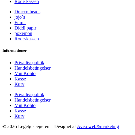
Rode-kassen
Dracco heads
jojo´s
Film
Diddl papir
pokemon
Rode-kassen
Informationer
Privatlivspolitik
Handelsbetingelser
Min Konto
Kasse
Kurv
Privatlivspolitik
Handelsbetingelser
Min Konto
Kasse
Kurv
© 2026 Legetøjsjægeren – Designet af
Aveo web&marketing