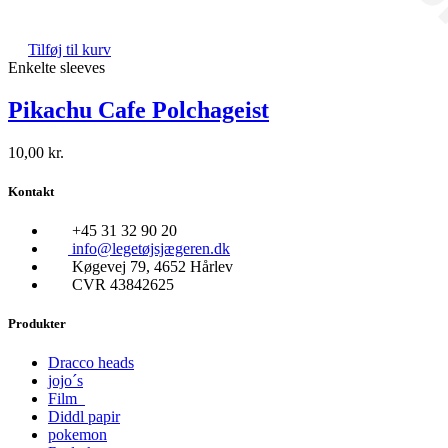
Tilføj til kurv
Enkelte sleeves
Pikachu Cafe Polchageist
10,00
kr.
Kontakt
+45 31 32 90 20
info@legetøjsjægeren.dk
Køgevej 79, 4652 Hårlev
CVR 43842625
Produkter
Dracco heads
jojo´s
Film
Diddl papir
pokemon