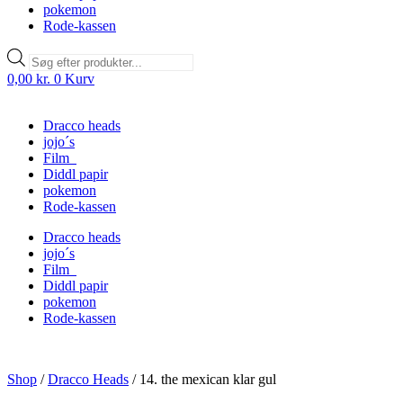
pokemon
Rode-kassen
Products
search
0,00
kr.
0
Kurv
Dracco heads
jojo´s
Film
Diddl papir
pokemon
Rode-kassen
Dracco heads
jojo´s
Film
Diddl papir
pokemon
Rode-kassen
Shop
/
Dracco Heads
/
14. the mexican klar gul