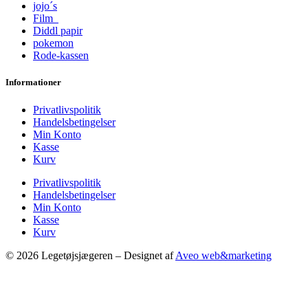
jojo´s
Film
Diddl papir
pokemon
Rode-kassen
Informationer
Privatlivspolitik
Handelsbetingelser
Min Konto
Kasse
Kurv
Privatlivspolitik
Handelsbetingelser
Min Konto
Kasse
Kurv
© 2026 Legetøjsjægeren – Designet af
Aveo web&marketing