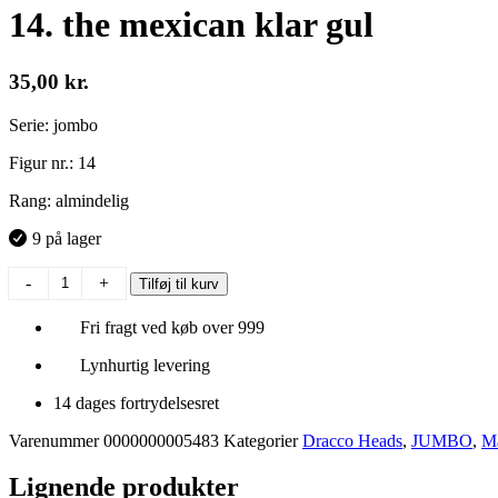
14. the mexican klar gul
35,00
kr.
Serie: jombo
Figur nr.: 14
Rang: almindelig
9 på lager
14.
-
+
Tilføj til kurv
the
mexican
Fri fragt ved køb over 999
klar
gul
Lynhurtig levering
antal
14 dages fortrydelsesret
Varenummer
0000000005483
Kategorier
Dracco Heads
,
JUMBO
,
Ma
Lignende produkter