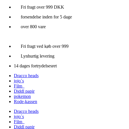
Videre
Fri fragt over 999 DKK
til
forsendelse inden for 5 dage
indhold
over 800 vare
Fri fragt ved køb over 999
Lynhurtig levering
14 dages fortrydelsesret
Dracco heads
jojo´s
Film
Diddl papir
pokemon
Rode-kassen
Dracco heads
jojo´s
Film
Diddl papir