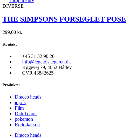
Tilføj til kurv
DIVERSE
THE SIMPSONS FORSEGLET POSE
299,00
kr.
Kontakt
+45 31 32 90 20
info@legetøjsjægeren.dk
Køgevej 79, 4652 Hårlev
CVR 43842625
Produkter
Dracco heads
jojo´s
Film
Diddl papir
pokemon
Rode-kassen
Dracco heads