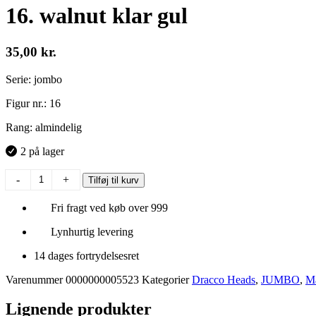
16. walnut klar gul
35,00
kr.
Serie: jombo
Figur nr.: 16
Rang: almindelig
2 på lager
16.
-
+
Tilføj til kurv
walnut
klar
Fri fragt ved køb over 999
gul
antal
Lynhurtig levering
14 dages fortrydelsesret
Varenummer
0000000005523
Kategorier
Dracco Heads
,
JUMBO
,
Ma
Lignende produkter