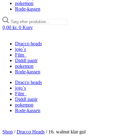
pokemon
Rode-kassen
Products
search
0,00
kr.
0
Kurv
Dracco heads
jojo´s
Film
Diddl papir
pokemon
Rode-kassen
Dracco heads
jojo´s
Film
Diddl papir
pokemon
Rode-kassen
Shop
/
Dracco Heads
/
16. walnut klar gul