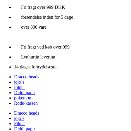
Videre
Fri fragt over 999 DKK
til
forsendelse inden for 5 dage
indhold
over 800 vare
Fri fragt ved køb over 999
Lynhurtig levering
14 dages fortrydelsesret
Dracco heads
jojo´s
Film
Diddl papir
pokemon
Rode-kassen
Dracco heads
jojo´s
Film
Diddl papir