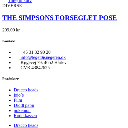
Tilføj til kurv
DIVERSE
THE SIMPSONS FORSEGLET POSE
299,00
kr.
Kontakt
+45 31 32 90 20
info@legetøjsjægeren.dk
Køgevej 79, 4652 Hårlev
CVR 43842625
Produkter
Dracco heads
jojo´s
Film
Diddl papir
pokemon
Rode-kassen
Dracco heads