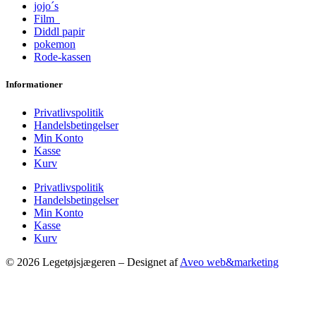
jojo´s
Film
Diddl papir
pokemon
Rode-kassen
Informationer
Privatlivspolitik
Handelsbetingelser
Min Konto
Kasse
Kurv
Privatlivspolitik
Handelsbetingelser
Min Konto
Kasse
Kurv
© 2026 Legetøjsjægeren – Designet af
Aveo web&marketing