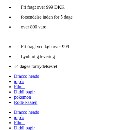
Videre
Fri fragt over 999 DKK
til
forsendelse inden for 5 dage
indhold
over 800 vare
Fri fragt ved køb over 999
Lynhurtig levering
14 dages fortrydelsesret
Dracco heads
jojo´s
Film
Diddl papir
pokemon
Rode-kassen
Dracco heads
jojo´s
Film
Diddl papir