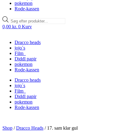
pokemon
Rode-kassen
Products
search
0,00
kr.
0
Kurv
Dracco heads
jojo´s
Film
Diddl papir
pokemon
Rode-kassen
Dracco heads
jojo´s
Film
Diddl papir
pokemon
Rode-kassen
Shop
/
Dracco Heads
/
17. sam klar gul