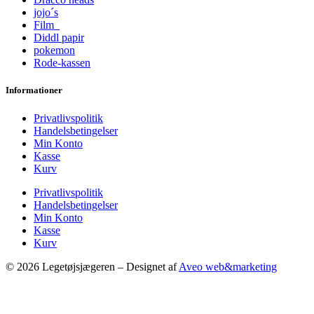
jojo´s
Film
Diddl papir
pokemon
Rode-kassen
Informationer
Privatlivspolitik
Handelsbetingelser
Min Konto
Kasse
Kurv
Privatlivspolitik
Handelsbetingelser
Min Konto
Kasse
Kurv
© 2026 Legetøjsjægeren – Designet af
Aveo web&marketing