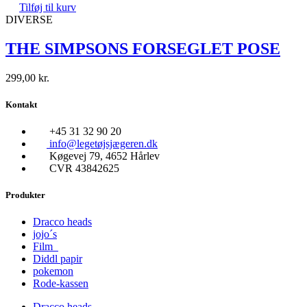
Tilføj til kurv
DIVERSE
THE SIMPSONS FORSEGLET POSE
299,00
kr.
Kontakt
+45 31 32 90 20
info@legetøjsjægeren.dk
Køgevej 79, 4652 Hårlev
CVR 43842625
Produkter
Dracco heads
jojo´s
Film
Diddl papir
pokemon
Rode-kassen
Dracco heads