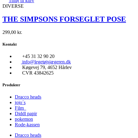
Tilføj til kurv
DIVERSE
THE SIMPSONS FORSEGLET POSE
299,00
kr.
Kontakt
+45 31 32 90 20
info@legetøjsjægeren.dk
Køgevej 79, 4652 Hårlev
CVR 43842625
Produkter
Dracco heads
jojo´s
Film
Diddl papir
pokemon
Rode-kassen
Dracco heads