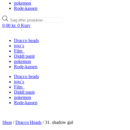
pokemon
Rode-kassen
Products
search
0,00
kr.
0
Kurv
Dracco heads
jojo´s
Film
Diddl papir
pokemon
Rode-kassen
Dracco heads
jojo´s
Film
Diddl papir
pokemon
Rode-kassen
Shop
/
Dracco Heads
/
31. shadow gul