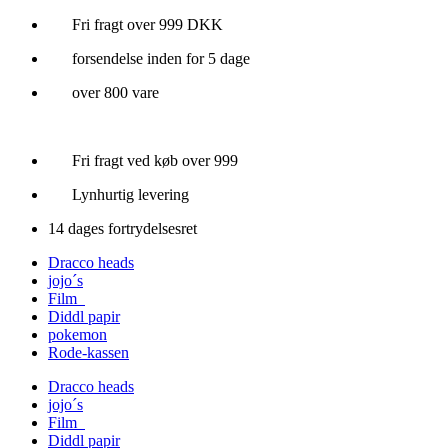
Videre
Fri fragt over 999 DKK
til
forsendelse inden for 5 dage
indhold
over 800 vare
Fri fragt ved køb over 999
Lynhurtig levering
14 dages fortrydelsesret
Dracco heads
jojo´s
Film
Diddl papir
pokemon
Rode-kassen
Dracco heads
jojo´s
Film
Diddl papir