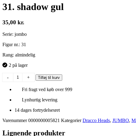
31. shadow gul
35,00
kr.
Serie: jombo
Figur nr.: 31
Rang: almindelig
2 på lager
31.
-
+
Tilføj til kurv
shadow
gul
Fri fragt ved køb over 999
antal
Lynhurtig levering
14 dages fortrydelsesret
Varenummer
0000000005821
Kategorier
Dracco Heads
,
JUMBO
,
Ma
Lignende produkter