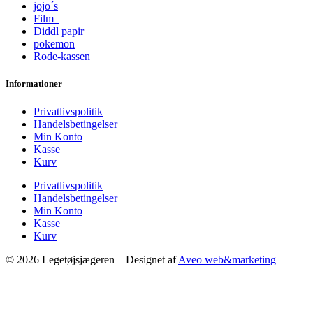
jojo´s
Film
Diddl papir
pokemon
Rode-kassen
Informationer
Privatlivspolitik
Handelsbetingelser
Min Konto
Kasse
Kurv
Privatlivspolitik
Handelsbetingelser
Min Konto
Kasse
Kurv
© 2026 Legetøjsjægeren – Designet af
Aveo web&marketing