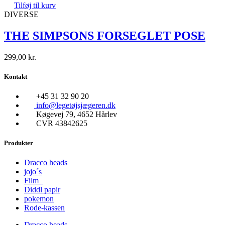
Tilføj til kurv
DIVERSE
THE SIMPSONS FORSEGLET POSE
299,00
kr.
Kontakt
+45 31 32 90 20
info@legetøjsjægeren.dk
Køgevej 79, 4652 Hårlev
CVR 43842625
Produkter
Dracco heads
jojo´s
Film
Diddl papir
pokemon
Rode-kassen
Dracco heads