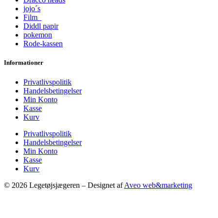
jojo´s
Film
Diddl papir
pokemon
Rode-kassen
Informationer
Privatlivspolitik
Handelsbetingelser
Min Konto
Kasse
Kurv
Privatlivspolitik
Handelsbetingelser
Min Konto
Kasse
Kurv
© 2026 Legetøjsjægeren – Designet af
Aveo web&marketing