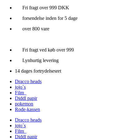
Videre
Fri fragt over 999 DKK
til
forsendelse inden for 5 dage
indhold
over 800 vare
Fri fragt ved køb over 999
Lynhurtig levering
14 dages fortrydelsesret
Dracco heads
jojo´s
Film
Diddl papir
pokemon
Rode-kassen
Dracco heads
jojo´s
Film
Diddl papir