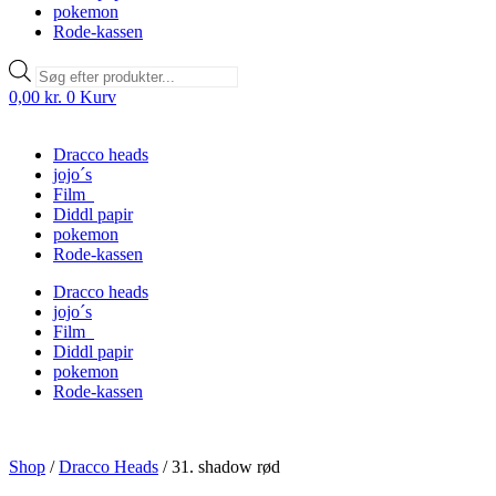
pokemon
Rode-kassen
Products
search
0,00
kr.
0
Kurv
Dracco heads
jojo´s
Film
Diddl papir
pokemon
Rode-kassen
Dracco heads
jojo´s
Film
Diddl papir
pokemon
Rode-kassen
Shop
/
Dracco Heads
/
31. shadow rød