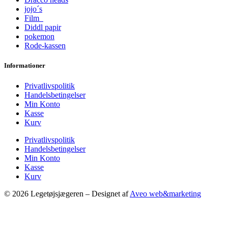
jojo´s
Film
Diddl papir
pokemon
Rode-kassen
Informationer
Privatlivspolitik
Handelsbetingelser
Min Konto
Kasse
Kurv
Privatlivspolitik
Handelsbetingelser
Min Konto
Kasse
Kurv
© 2026 Legetøjsjægeren – Designet af
Aveo web&marketing