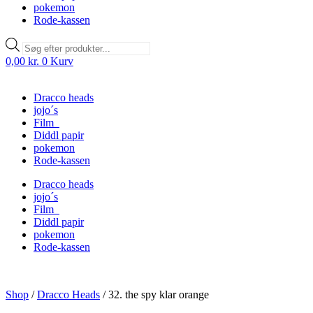
pokemon
Rode-kassen
Products
search
0,00
kr.
0
Kurv
Dracco heads
jojo´s
Film
Diddl papir
pokemon
Rode-kassen
Dracco heads
jojo´s
Film
Diddl papir
pokemon
Rode-kassen
Shop
/
Dracco Heads
/
32. the spy klar orange