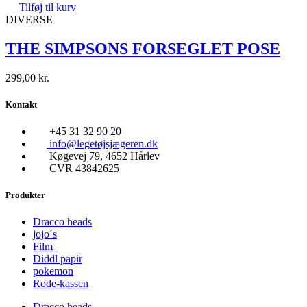
Tilføj til kurv
DIVERSE
THE SIMPSONS FORSEGLET POSE
299,00
kr.
Kontakt
+45 31 32 90 20
info@legetøjsjægeren.dk
Køgevej 79, 4652 Hårlev
CVR 43842625
Produkter
Dracco heads
jojo´s
Film
Diddl papir
pokemon
Rode-kassen
Dracco heads