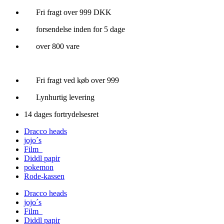
Videre
Fri fragt over 999 DKK
til
forsendelse inden for 5 dage
indhold
over 800 vare
Fri fragt ved køb over 999
Lynhurtig levering
14 dages fortrydelsesret
Dracco heads
jojo´s
Film
Diddl papir
pokemon
Rode-kassen
Dracco heads
jojo´s
Film
Diddl papir