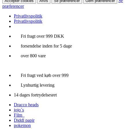
Se
Accepter cookies
Afvis
Se præferencer
Gem præferencer
præferencer
Privatlivspolitik
Privatlivspolitik
Videre
Fri fragt over 999 DKK
til
forsendelse inden for 5 dage
indhold
over 800 vare
Fri fragt ved køb over 999
Lynhurtig levering
14 dages fortrydelsesret
Dracco heads
jojo´s
Film
Diddl papir
pokemon