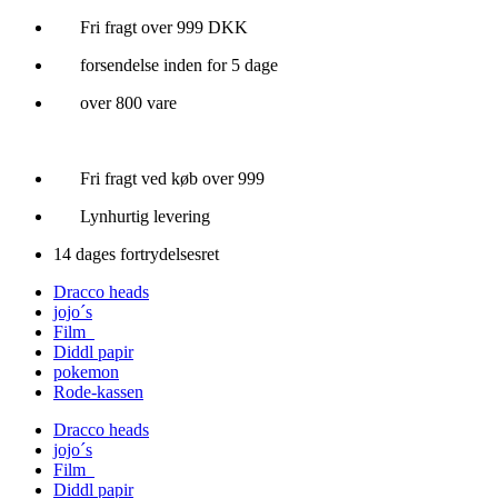
Videre
Fri fragt over 999 DKK
til
forsendelse inden for 5 dage
indhold
over 800 vare
Fri fragt ved køb over 999
Lynhurtig levering
14 dages fortrydelsesret
Dracco heads
jojo´s
Film
Diddl papir
pokemon
Rode-kassen
Dracco heads
jojo´s
Film
Diddl papir