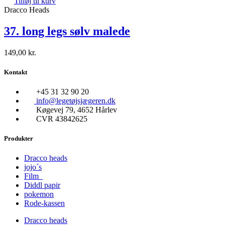
Tilføj til kurv
Dracco Heads
37. long legs sølv malede
149,00
kr.
Kontakt
+45 31 32 90 20
info@legetøjsjægeren.dk
Køgevej 79, 4652 Hårlev
CVR 43842625
Produkter
Dracco heads
jojo´s
Film
Diddl papir
pokemon
Rode-kassen
Dracco heads