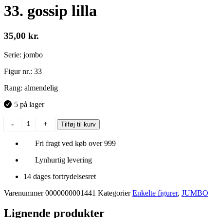
33. gossip lilla
35,00
kr.
Serie: jombo
Figur nr.: 33
Rang: almendelig
5 på lager
33.
-
+
Tilføj til kurv
gossip
lilla
Fri fragt ved køb over 999
antal
Lynhurtig levering
14 dages fortrydelsesret
Varenummer
0000000001441
Kategorier
Enkelte figurer
,
JUMBO
Lignende produkter