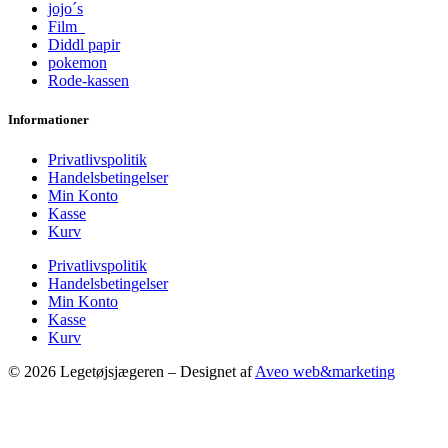
jojo´s
Film
Diddl papir
pokemon
Rode-kassen
Informationer
Privatlivspolitik
Handelsbetingelser
Min Konto
Kasse
Kurv
Privatlivspolitik
Handelsbetingelser
Min Konto
Kasse
Kurv
© 2026 Legetøjsjægeren – Designet af
Aveo web&marketing