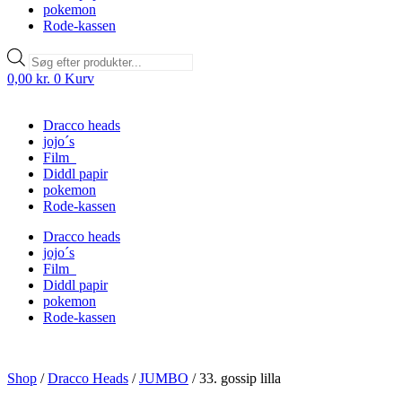
pokemon
Rode-kassen
Products
search
0,00
kr.
0
Kurv
Dracco heads
jojo´s
Film
Diddl papir
pokemon
Rode-kassen
Dracco heads
jojo´s
Film
Diddl papir
pokemon
Rode-kassen
Shop
/
Dracco Heads
/
JUMBO
/
33. gossip lilla