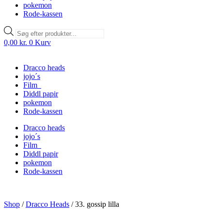
pokemon
Rode-kassen
Products
search
0,00
kr.
0
Kurv
Dracco heads
jojo´s
Film
Diddl papir
pokemon
Rode-kassen
Dracco heads
jojo´s
Film
Diddl papir
pokemon
Rode-kassen
Shop
/
Dracco Heads
/
33. gossip lilla