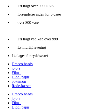
Videre
Fri fragt over 999 DKK
til
forsendelse inden for 5 dage
indhold
over 800 vare
Fri fragt ved køb over 999
Lynhurtig levering
14 dages fortrydelsesret
Dracco heads
jojo´s
Film
Diddl papir
pokemon
Rode-kassen
Dracco heads
jojo´s
Film
Diddl papir