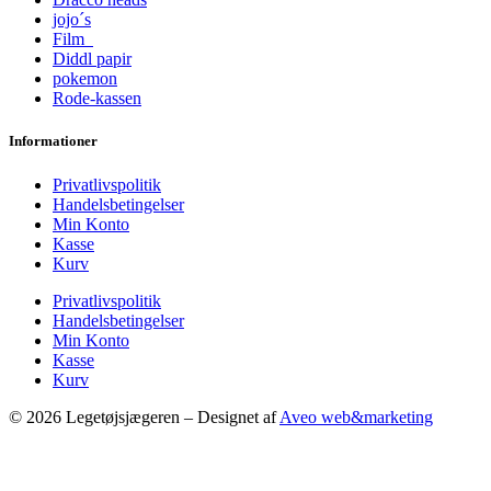
jojo´s
Film
Diddl papir
pokemon
Rode-kassen
Informationer
Privatlivspolitik
Handelsbetingelser
Min Konto
Kasse
Kurv
Privatlivspolitik
Handelsbetingelser
Min Konto
Kasse
Kurv
© 2026 Legetøjsjægeren – Designet af
Aveo web&marketing