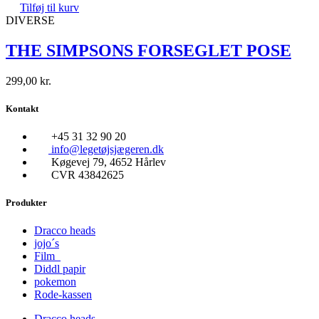
Tilføj til kurv
DIVERSE
THE SIMPSONS FORSEGLET POSE
299,00
kr.
Kontakt
+45 31 32 90 20
info@legetøjsjægeren.dk
Køgevej 79, 4652 Hårlev
CVR 43842625
Produkter
Dracco heads
jojo´s
Film
Diddl papir
pokemon
Rode-kassen
Dracco heads