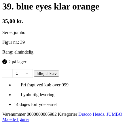
39. blue eyes klar orange
35,00
kr.
Serie: jombo
Figur nr.: 39
Rang: almindelig
2 på lager
39.
-
+
Tilføj til kurv
blue
eyes
Fri fragt ved køb over 999
klar
orange
Lynhurtig levering
antal
14 dages fortrydelsesret
Varenummer
0000000005982
Kategorier
Dracco Heads
,
JUMBO
,
Malede figurer