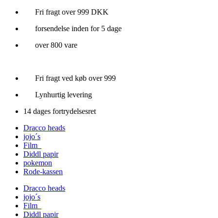
Videre
Fri fragt over 999 DKK
til
forsendelse inden for 5 dage
indhold
over 800 vare
Fri fragt ved køb over 999
Lynhurtig levering
14 dages fortrydelsesret
Dracco heads
jojo´s
Film
Diddl papir
pokemon
Rode-kassen
Dracco heads
jojo´s
Film
Diddl papir