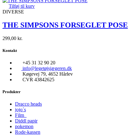
Tilføj til kurv
DIVERSE
THE SIMPSONS FORSEGLET POSE
299,00
kr.
Kontakt
+45 31 32 90 20
info@legetøjsjægeren.dk
Køgevej 79, 4652 Hårlev
CVR 43842625
Produkter
Dracco heads
jojo´s
Film
Diddl papir
pokemon
Rode-kassen