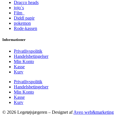
Dracco heads
jojo´s
Film
Diddl papir
pokemon
Rode-kassen
Informationer
Privatlivspolitik
Handelsbetingelser
Min Konto
Kasse
Kurv
Privatlivspolitik
Handelsbetingelser
Min Konto
Kasse
Kurv
© 2026 Legetøjsjægeren – Designet af
Aveo web&marketing